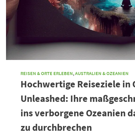
REISEN & ORTE ERLEBEN
,
AUSTRALIEN & OZEANIEN
Hochwertige Reiseziele in
Unleashed: Ihre maßgeschn
ins verborgene Ozeanien dab
zu durchbrechen