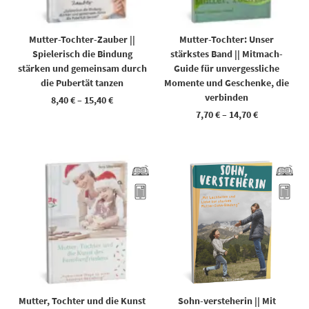
Mutter-Tochter-Zauber ||
Mutter-Tochter: Unser
Spielerisch die Bindung
stärkstes Band || Mitmach-
stärken und gemeinsam durch
Guide für unvergessliche
die Pubertät tanzen
Momente und Geschenke, die
verbinden
8,40
€
–
15,40
€
7,70
€
–
14,70
€
Dieses Produkt weist mehrere Varianten auf. Die Optionen können auf der Produktseite gewählt werden
Dieses Produkt weist mehrere Varianten auf. Die Optionen können auf der Produktseite gewählt werden
Mutter, Tochter und die Kunst
Sohn-versteherin || Mit