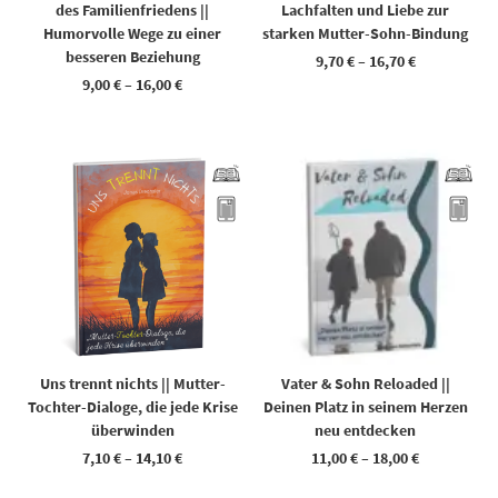
des Familienfriedens ||
Lachfalten und Liebe zur
Humorvolle Wege zu einer
starken Mutter-Sohn-Bindung
besseren Beziehung
9,70
€
–
16,70
€
9,00
€
–
16,00
€
Dieses Produkt weist mehrere Varianten auf. Die Optionen können auf der Produktseite gewählt werden
Dieses Produkt weist mehrere Varianten auf. Die Optionen können auf der Produktseite gewählt werden
Uns trennt nichts || Mutter-
Vater & Sohn Reloaded ||
Tochter-Dialoge, die jede Krise
Deinen Platz in seinem Herzen
überwinden
neu entdecken
7,10
€
–
14,10
€
11,00
€
–
18,00
€