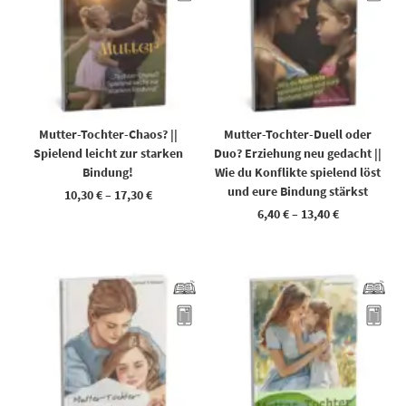
Mutter-Tochter-Chaos? ||
Mutter-Tochter-Duell oder
Spielend leicht zur starken
Duo? Erziehung neu gedacht ||
Bindung!
Wie du Konflikte spielend löst
und eure Bindung stärkst
10,30
€
–
17,30
€
6,40
€
–
13,40
€
Dieses Produkt weist mehrere Varianten auf. Die Optionen können auf der Produktseite gewählt werden
Dieses Produkt weist mehrere Varianten auf. Die Optionen können auf der Produktseite gewählt werden