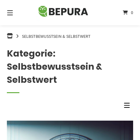
Springe
zum
0
Inhalt
SELBSTBEWUSSTSEIN & SELBSTWERT
Kategorie:
Selbstbewusstsein &
Selbstwert