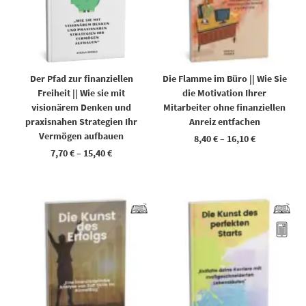
Der Pfad zur finanziellen
Die Flamme im Büro || Wie Sie
Freiheit || Wie sie mit
die Motivation Ihrer
visionärem Denken und
Mitarbeiter ohne finanziellen
praxisnahen Strategien Ihr
Anreiz entfachen
Vermögen aufbauen
8,40
€
–
16,10
€
7,70
€
–
15,40
€
Dieses Produkt weist mehrere Varianten auf. Die Optionen können auf der Produktseite gewählt werden
Dieses Produkt weist mehrere Varianten auf. Die Optionen können auf der Produktseite gewählt werden