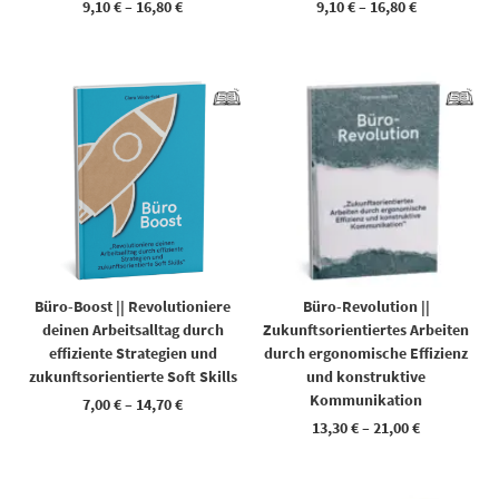
9,10
€
–
16,80
€
9,10
€
–
16,80
€
Dieses Produkt weist mehrere Varianten auf. Die Optionen können auf der Produktseite gewählt werden
Dieses Produkt weist mehrere Varianten auf. Die Optionen können auf der Produktseite gewählt werden
Büro-Boost || Revolutioniere
Büro-Revolution ||
deinen Arbeitsalltag durch
Zukunftsorientiertes Arbeiten
effiziente Strategien und
durch ergonomische Effizienz
zukunftsorientierte Soft Skills
und konstruktive
Kommunikation
7,00
€
–
14,70
€
13,30
€
–
21,00
€
Dieses Produkt weist mehrere Varianten auf. Die Optionen können auf der Produktseite gewählt werden
Dieses Produkt weist mehrere Varianten auf. Die Optionen können auf der Produktseite gewählt werden