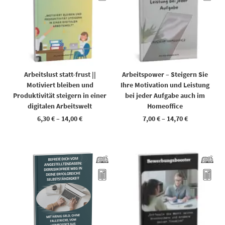
Arbeitslust statt-frust ||
Arbeitspower – Steigern Sie
Motiviert bleiben und
Ihre Motivation und Leistung
Produktivität steigern in einer
bei jeder Aufgabe auch im
digitalen Arbeitswelt
Homeoffice
6,30
€
–
14,00
€
7,00
€
–
14,70
€
Dieses Produkt weist mehrere Varianten auf. Die Optionen können auf der Produktseite gewählt werden
Dieses Produkt weist mehrere Varianten auf. Die Optionen können auf der Produktseite gewählt werden