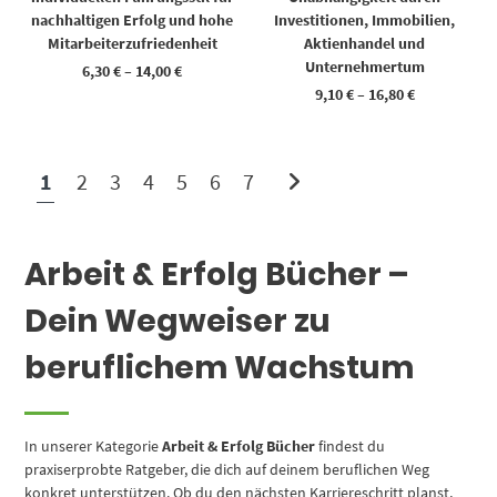
nachhaltigen Erfolg und hohe
Investitionen, Immobilien,
Mitarbeiterzufriedenheit
Aktienhandel und
Unternehmertum
6,30
€
–
14,00
€
9,10
€
–
16,80
€
1
2
3
4
5
6
7
Arbeit & Erfolg Bücher –
Dein Wegweiser zu
beruflichem Wachstum
In unserer Kategorie
Arbeit & Erfolg Bücher
findest du
praxiserprobte Ratgeber, die dich auf deinem beruflichen Weg
konkret unterstützen. Ob du den nächsten Karriereschritt planst,