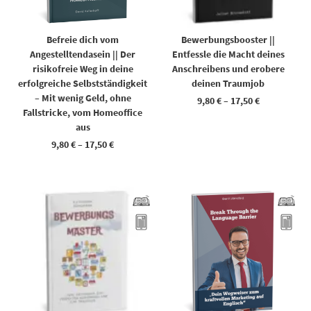
Befreie dich vom
Bewerbungsbooster ||
Angestelltendasein || Der
Entfessle die Macht deines
risikofreie Weg in deine
Anschreibens und erobere
erfolgreiche Selbstständigkeit
deinen Traumjob
– Mit wenig Geld, ohne
9,80
€
–
17,50
€
Fallstricke, vom Homeoffice
aus
9,80
€
–
17,50
€
Dieses Produkt weist mehrere Varianten auf. Die Optionen können auf der Produktseite gewählt werden
Dieses Produkt weist mehrere Varianten auf. Die Optionen können auf der Produktseite gewählt werden