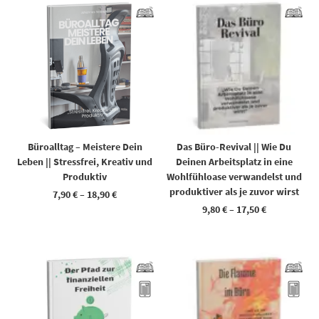
Büroalltag – Meistere Dein
Das Büro-Revival || Wie Du
Leben || Stressfrei, Kreativ und
Deinen Arbeitsplatz in eine
Produktiv
Wohlfühloase verwandelst und
produktiver als je zuvor wirst
7,90
€
–
18,90
€
9,80
€
–
17,50
€
Dieses Produkt weist mehrere Varianten auf. Die Optionen können auf der Produktseite gewählt werden
Dieses Produkt weist mehrere Varianten auf. Die Optionen können auf der Produktseite gewählt werden