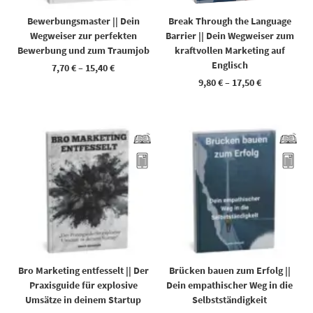
Bewerbungsmaster || Dein
Break Through the Language
Wegweiser zur perfekten
Barrier || Dein Wegweiser zum
Bewerbung und zum Traumjob
kraftvollen Marketing auf
Englisch
7,70
€
–
15,40
€
9,80
€
–
17,50
€
Dieses Produkt weist mehrere Varianten auf. Die Optionen können auf der Produktseite gewählt werden
Dieses Produkt weist mehrere Varianten auf. Die Optionen können auf der Produktseite gewählt werden
Bro Marketing entfesselt || Der
Brücken bauen zum Erfolg ||
Praxisguide für explosive
Dein empathischer Weg in die
Umsätze in deinem Startup
Selbstständigkeit