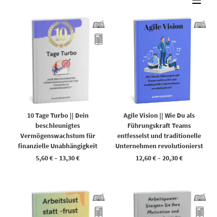
Dieses Produkt weist mehrere Varianten auf. Die Optionen können auf der Produktseite gewählt werden
Dieses Produkt weist mehrere Varianten auf. Die Optionen können auf der Produktseite gewählt werden
10 Tage Turbo || Dein
Agile Vision || Wie Du als
beschleunigtes
Führungskraft Teams
Vermögenswachstum für
entfesselst und traditionelle
finanzielle Unabhängigkeit
Unternehmen revolutionierst
5,60
€
–
13,30
€
12,60
€
–
20,30
€
Dieses Produkt weist mehrere Varianten auf. Die Optionen können auf der Produktseite gewählt werden
Dieses Produkt weist mehrere Varianten auf. Die Optionen können auf der Produktseite gewählt werden