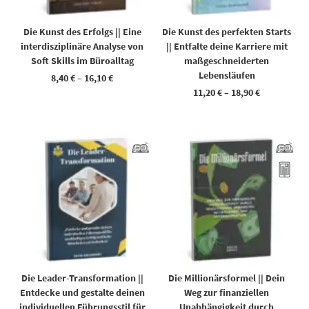
Die Kunst des Erfolgs || Eine
Die Kunst des perfekten Starts
interdisziplinäre Analyse von
|| Entfalte deine Karriere mit
Soft Skills im Büroalltag
maßgeschneiderten
Lebensläufen
8,40
€
–
16,10
€
11,20
€
–
18,90
€
Dieses Produkt weist mehrere Varianten auf. Die Optionen können auf der Produktseite gewählt werden
Dieses Produkt weist mehrere Varianten auf. Die Optionen können auf der Produktseite gewählt werden
Die Leader-Transformation ||
Die Millionärsformel || Dein
Entdecke und gestalte deinen
Weg zur finanziellen
individuellen Führungsstil für
Unabhängigkeit durch