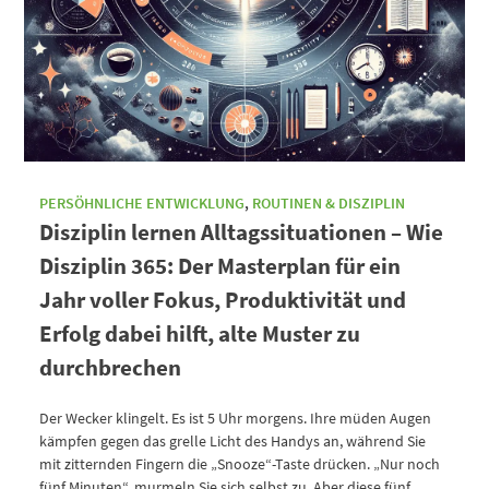
PERSÖHNLICHE ENTWICKLUNG
,
ROUTINEN & DISZIPLIN
Disziplin lernen Alltagssituationen – Wie
Disziplin 365: Der Masterplan für ein
Jahr voller Fokus, Produktivität und
Erfolg dabei hilft, alte Muster zu
durchbrechen
Der Wecker klingelt. Es ist 5 Uhr morgens. Ihre müden Augen
kämpfen gegen das grelle Licht des Handys an, während Sie
mit zitternden Fingern die „Snooze“-Taste drücken. „Nur noch
fünf Minuten“, murmeln Sie sich selbst zu. Aber diese fünf