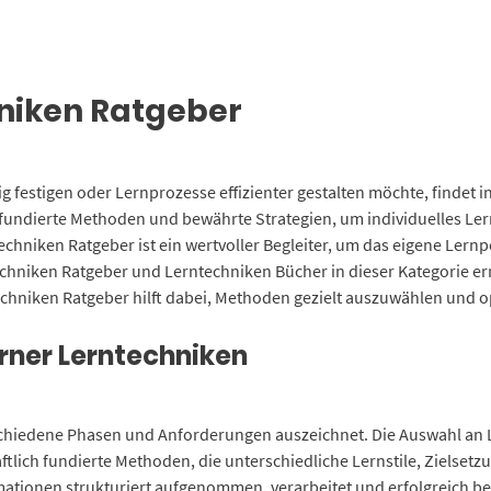
hniken Ratgeber
ig festigen oder Lernprozesse effizienter gestalten möchte, findet 
fundierte Methoden und bewährte Strategien, um individuelles Ler
hniken Ratgeber ist ein wertvoller Begleiter, um das eigene Lernpo
echniken Ratgeber und Lerntechniken Bücher in dieser Kategorie 
echniken Ratgeber hilft dabei, Methoden gezielt auszuwählen und o
rner Lerntechniken
rschiedene Phasen und Anforderungen auszeichnet. Die Auswahl an L
ftlich fundierte Methoden, die unterschiedliche Lernstile, Zielset
ationen strukturiert aufgenommen, verarbeitet und erfolgreich b