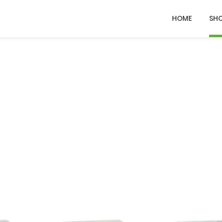
HOME
SH
den
Dieses Produkt weist mehrere Varianten auf. Die Optionen können auf der Produktseite gewählt werden
Dieses Produkt weist mehrere Varianten auf. Die Optionen können auf der Pr