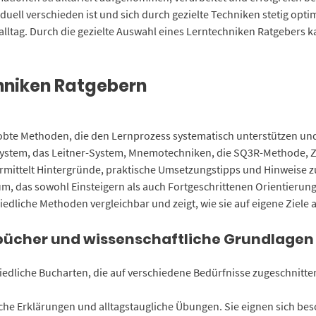
viduell verschieden ist und sich durch gezielte Techniken stetig opt
lltag. Durch die gezielte Auswahl eines Lerntechniken Ratgebers 
hniken Ratgebern
bte Methoden, die den Lernprozess systematisch unterstützen und 
nsystem, das Leitner-System, Mnemotechniken, die SQ3R-Methode, 
rmittelt Hintergründe, praktische Umsetzungstipps und Hinweise zur
um, das sowohl Einsteigern als auch Fortgeschrittenen Orientierun
iedliche Methoden vergleichbar und zeigt, wie sie auf eigene Ziel
sbücher und wissenschaftliche Grundlagen
edliche Bucharten, die auf verschiedene Bedürfnisse zugeschnitten
iche Erklärungen und alltagstaugliche Übungen. Sie eignen sich bes