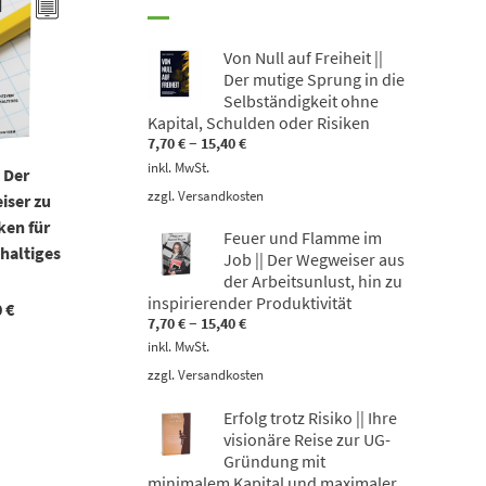
Von Null auf Freiheit ||
Der mutige Sprung in die
Selbständigkeit ohne
Kapital, Schulden oder Risiken
–
7,70
€
15,40
€
inkl. MwSt.
| Der
zzgl.
Versandkosten
iser zu
ken für
Feuer und Flamme im
haltiges
Job || Der Wegweiser aus
der Arbeitsunlust, hin zu
inspirierender Produktivität
0
€
–
7,70
€
15,40
€
inkl. MwSt.
zzgl.
Versandkosten
Erfolg trotz Risiko || Ihre
visionäre Reise zur UG-
Gründung mit
minimalem Kapital und maximaler