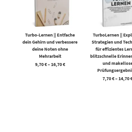
Turbo-Lernen || Entfache
TurboLernen || Exp
dein Gehirn und verbessere
Strategien und Tec
deine Noten ohne
für effizientes Le
Mehrarbeit
blitzschnelle Erinn
und makellos
9,70
€
–
16,70
€
Prüfungsergebni
7,70
€
–
14,70