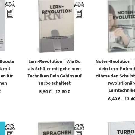
-Booste
Lern-Revolution || Wie Du
Noten-Evolution ||
k mit
als Schüler mit geheimen
dein Lern-Potent
en für
Techniken Dein Gehirn auf
zähme den Schulst
rnen
Turbo schaltest
revolutionär
Lerntechnik
€
5,90
€
–
12,80
€
6,40
€
–
13,4
den
Dieses Produkt weist mehrere Varianten auf. Die Optionen können auf der Produktseite gewählt werden
Dieses Produkt weist mehrere Varianten auf. Die Optionen können auf der Pr