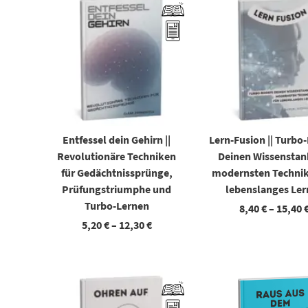
Entfessel dein Gehirn ||
Lern-Fusion || Turbo
Revolutionäre Techniken
Deinen Wissenstan
für Gedächtnissprünge,
modernsten Technik
Prüfungstriumphe und
lebenslanges Le
Turbo-Lernen
8,40
€
–
15,40
5,20
€
–
12,30
€
Dieses Produkt weist mehrere Varianten auf. Die Optionen können auf der Produktseite gewählt werden
Dieses Produkt weist mehrere Varianten auf. Die Optionen können auf der Produktseite gewählt wer