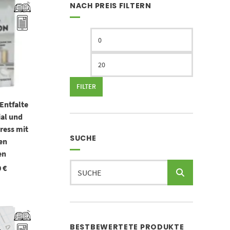
NACH PREIS FILTERN
Min.
Max.
Preis
Preis
FILTER
 Entfalte
ial und
ress mit
SUCHE
en
en
Suchen
0
€
nach:
oduktseite gewählt werden
BESTBEWERTETE PRODUKTE