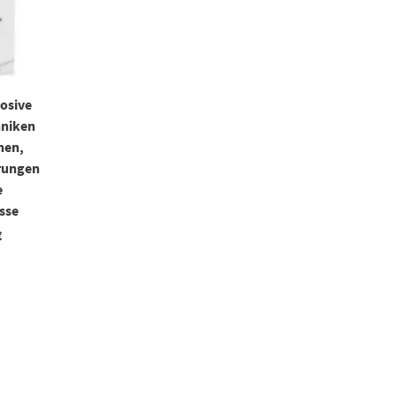
losive
hniken
rnen,
erungen
e
sse
€