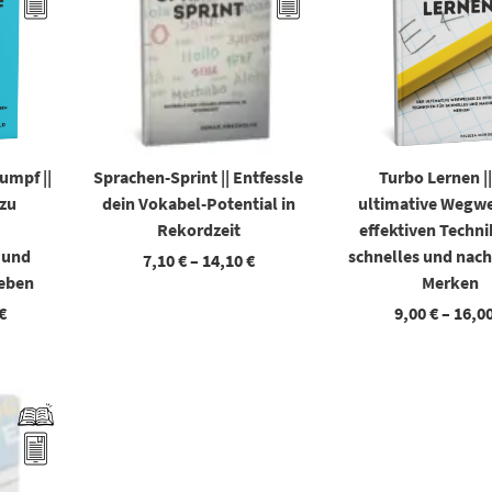
umpf ||
Sprachen-Sprint || Entfessle
Turbo Lernen |
zu
dein Vokabel-Potential in
ultimative Wegwe
Rekordzeit
effektiven Techni
 und
schnelles und nach
7,10
€
–
14,10
€
Leben
Merken
€
9,00
€
–
16,0
den