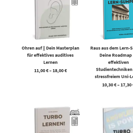
Ohren auf || Dein Masterplan
Raus aus dem Lern-S
für effektives auditives
Deine Roadmap 
Lernen
effektiven
Studientechniken
11,00
€
–
18,00
€
stressfreiem Uni-
10,30
€
–
17,30
Dieses Produkt weist mehrere Varianten auf. Die Optionen können auf der Produktseite gewählt werden
Dieses Produkt weist mehrere Varianten auf. Die Optionen können auf der Produktseite gewählt wer