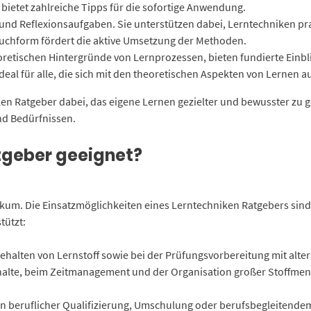
bietet zahlreiche Tipps für die sofortige Anwendung.
und Reflexionsaufgaben. Sie unterstützen dabei, Lerntechniken pra
buchform fördert die aktive Umsetzung der Methoden.
oretischen Hintergründe von Lernprozessen, bieten fundierte Einb
ideal für alle, die sich mit den theoretischen Aspekten von Lernen
n Ratgeber dabei, das eigene Lernen gezielter und bewusster zu ge
nd Bedürfnissen.
tgeber geeignet?
ikum. Die Einsatzmöglichkeiten eines Lerntechniken Ratgebers sind 
tützt:
halten von Lernstoff sowie bei der Prüfungsvorbereitung mit alte
alte, beim Zeitmanagement und der Organisation großer Stoffmeng
n beruflicher Qualifizierung, Umschulung oder berufsbegleitendem