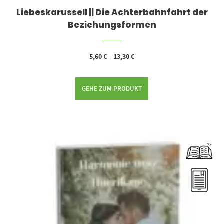
Liebeskarussell || Die Achterbahnfahrt der
Beziehungsformen
5,60
€
–
13,30
€
GEHE ZUM PRODUKT
Dieses Produkt weist mehrere Varianten auf. Die Optionen können auf der Produktseite gewählt werden