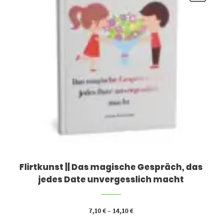
Flirtkunst || Das magische Gespräch, das
jedes Date unvergesslich macht
7,10
€
–
14,10
€