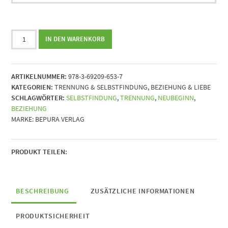
Neubeginn
IN DEN WARENKORB
statt
Scheidungskosten
||
ARTIKELNUMMER:
978-3-69209-653-7
Dein
KATEGORIEN:
TRENNUNG & SELBSTFINDUNG
,
BEZIEHUNG & LIEBE
Wegweiser
SCHLAGWÖRTER:
SELBSTFINDUNG
,
TRENNUNG
,
NEUBEGINN
,
durch
BEZIEHUNG
den
MARKE:
BEPURA VERLAG
Trennungs-
Dschungel
Menge
PRODUKT TEILEN:
BESCHREIBUNG
ZUSÄTZLICHE INFORMATIONEN
PRODUKTSICHERHEIT