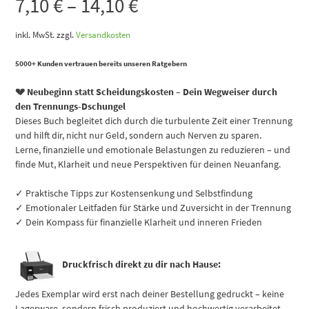
7,10
€
–
14,10
€
inkl. MwSt.
zzgl.
Versandkosten
5000+ Kunden vertrauen bereits unseren Ratgebern
💔 Neubeginn statt Scheidungskosten – Dein Wegweiser durch
den Trennungs-Dschungel
Dieses Buch begleitet dich durch die turbulente Zeit einer Trennung
und hilft dir, nicht nur Geld, sondern auch Nerven zu sparen.
Lerne, finanzielle und emotionale Belastungen zu reduzieren – und
finde Mut, Klarheit und neue Perspektiven für deinen Neuanfang.
✓ Praktische Tipps zur Kostensenkung und Selbstfindung
✓ Emotionaler Leitfaden für Stärke und Zuversicht in der Trennung
✓ Dein Kompass für finanzielle Klarheit und inneren Frieden
Druckfrisch direkt zu dir nach Hause:
Jedes Exemplar wird erst nach deiner Bestellung gedruckt – keine
Lagerware, sondern frisch produziert und hochwertig verarbeitet.