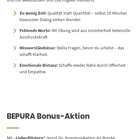
und mit Bewusstsein und Leichtigkeit meisterst.
Zu wenig Zeit:
Qualität statt Quantität – selbst 10 Minuten
bewusster Dialog wirken Wunder.
Fehlende Worte:
Mit Übung wird aus Unsicherheit liebevolle
Ausdruckskraft.
Missverständnisse:
Stelle Fragen, bevor du urteilst – das
schafft Klarheit.
Emotionale Distanz:
Schaffe wieder Nähe durch Offenheit
und Empathie.
BEPURA Bonus-Aktion
Mit
„Liebesflüstern“
lernst du, Kommunikation als Brücke