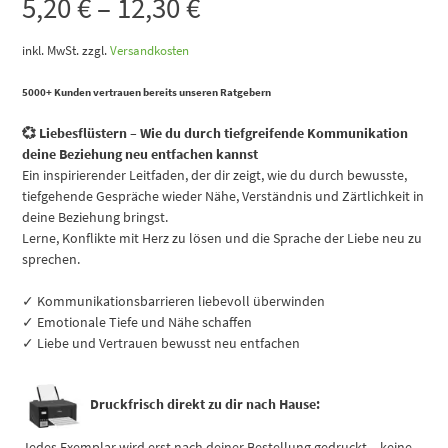
5,20
€
–
12,30
€
inkl. MwSt.
zzgl.
Versandkosten
5000+ Kunden vertrauen bereits unseren Ratgebern
💞 Liebesflüstern – Wie du durch tiefgreifende Kommunikation
deine Beziehung neu entfachen kannst
Ein inspirierender Leitfaden, der dir zeigt, wie du durch bewusste,
tiefgehende Gespräche wieder Nähe, Verständnis und Zärtlichkeit in
deine Beziehung bringst.
Lerne, Konflikte mit Herz zu lösen und die Sprache der Liebe neu zu
sprechen.
✓ Kommunikationsbarrieren liebevoll überwinden
✓ Emotionale Tiefe und Nähe schaffen
✓ Liebe und Vertrauen bewusst neu entfachen
Druckfrisch direkt zu dir nach Hause:
Jedes Exemplar wird erst nach deiner Bestellung gedruckt – keine