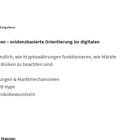
 Ratgebern
n – evidenzbasierte Orientierung im digitalen
ändlich, wie Kryptowährungen funktionieren, wie Märkte
Risiken zu beachten sind.
rungen & Marktmechanismen
tt Hype
isikobewusstsein
h Hause: