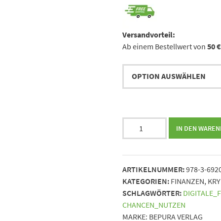
Versandvorteil:
Ab einem Bestellwert von
50 €
Kryptowährungen
IN DEN WARE
-
Sicher
investieren
ARTIKELNUMMER:
978-3-692
und
KATEGORIEN:
FINANZEN
,
KRY
Chancen
SCHLAGWÖRTER:
DIGITALE_
nutzen
CHANCEN_NUTZEN
||
MARKE:
BEPURA VERLAG
Ihr