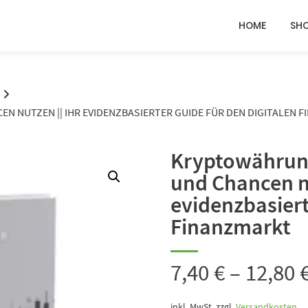
HOME
SH
N NUTZEN || IHR EVIDENZBASIERTER GUIDE FÜR DEN DIGITALEN 
Kryptowährung
und Chancen nu
evidenzbasiert
Finanzmarkt
7,40
€
–
12,80
inkl. MwSt.
zzgl.
Versandkosten