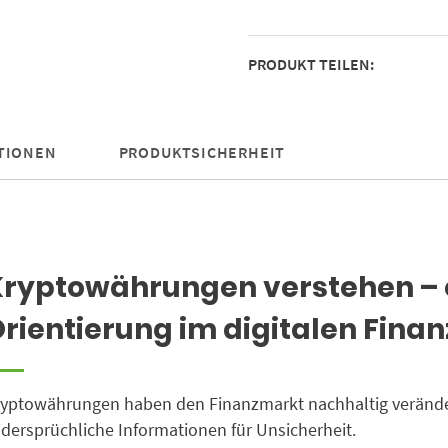
evidenzbasierter
Guide
PRODUKT TEILEN:
für
den
digitalen
Finanzmarkt
TIONEN
PRODUKTSICHERHEIT
Menge
Kryptowährungen verstehen – 
rientierung im digitalen Fina
yptowährungen haben den Finanzmarkt nachhaltig verändert 
dersprüchliche Informationen für Unsicherheit.