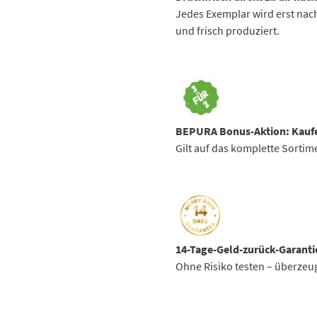
Jedes Exemplar wird erst nach
und frisch produziert.
BEPURA Bonus-Aktion:
Kaufe
Gilt auf das komplette Sortim
14-Tage-Geld-zurück-Garanti
Ohne Risiko testen – überzeugt