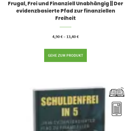
Frugal, Frei und Finanziell Unabhängig || Der
evidenzbasierte Pfad zur finanziellen
Freiheit
4,90
€
–
13,40
€
GEHE ZUM PRODUKT
Dieses Produkt weist mehrere Varianten auf. Die Optionen können auf der Produktseite gewählt werden