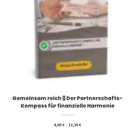
Gemeinsam reich || Der Partnerschafts-
Kompass für finanzielle Harmonie
4,00
€
–
12,30
€