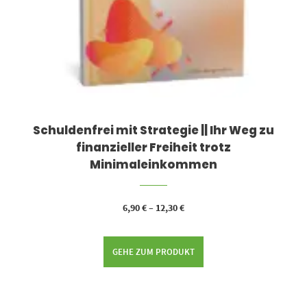
Schuldenfrei mit Strategie || Ihr Weg zu
finanzieller Freiheit trotz
Minimaleinkommen
6,90
€
–
12,30
€
GEHE ZUM PRODUKT