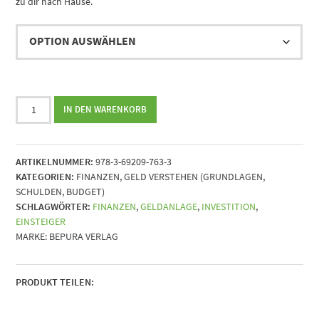
zu dir nach Hause.
Geldanlage
IN DEN WARENKORB
Kickstart
||
Klare
ARTIKELNUMMER:
978-3-69209-763-3
Wege
KATEGORIEN:
FINANZEN
,
GELD VERSTEHEN (GRUNDLAGEN,
für
SCHULDEN, BUDGET)
Anfänger
SCHLAGWÖRTER:
FINANZEN
,
GELDANLAGE
,
INVESTITION
,
zu
EINSTEIGER
sicheren
MARKE:
BEPURA VERLAG
und
effektiven
Investitionen
Menge
PRODUKT TEILEN: