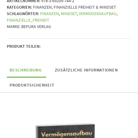
ARTIKELNUMMER:
978-3-69209-744-2
Der
KATEGORIEN:
FINANZEN
,
FINANZIELLE FREIHEIT & MINDSET
evidenzbasierte
SCHLAGWÖRTER:
FINANZEN
,
MINDSET
,
VERMÖGENSAUFBAU
,
Pfad
FINANZIELLE_FREIHEIT
zu
MARKE:
BEPURA VERLAG
finanzieller
Unabhängigkeit
Menge
PRODUKT TEILEN:
BESCHREIBUNG
ZUSÄTZLICHE INFORMATIONEN
PRODUKTSICHERHEIT