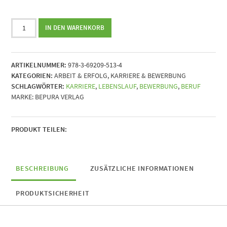
Die
IN DEN WARENKORB
Kunst
des
perfekten
ARTIKELNUMMER:
978-3-69209-513-4
Starts
KATEGORIEN:
ARBEIT & ERFOLG
,
KARRIERE & BEWERBUNG
||
SCHLAGWÖRTER:
KARRIERE
,
LEBENSLAUF
,
BEWERBUNG
,
BERUF
Entfalte
MARKE:
BEPURA VERLAG
deine
Karriere
mit
maßgeschneiderten
PRODUKT TEILEN:
Lebensläufen
Menge
BESCHREIBUNG
ZUSÄTZLICHE INFORMATIONEN
PRODUKTSICHERHEIT