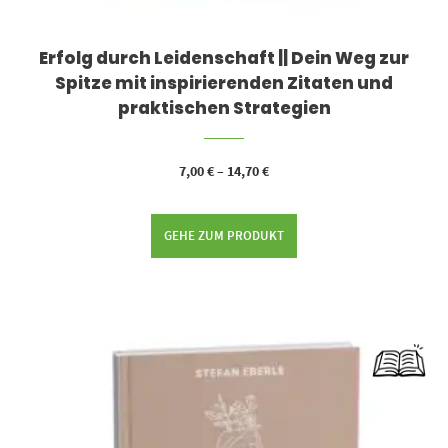
Erfolg durch Leidenschaft || Dein Weg zur
Spitze mit inspirierenden Zitaten und
praktischen Strategien
7,00
€
–
14,70
€
GEHE ZUM PRODUKT
Dieses Produkt weist mehrere Varianten auf. Die Optionen können auf der Produktseite gewählt werden