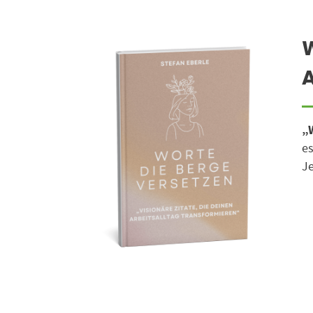
W
A
„
es
Je