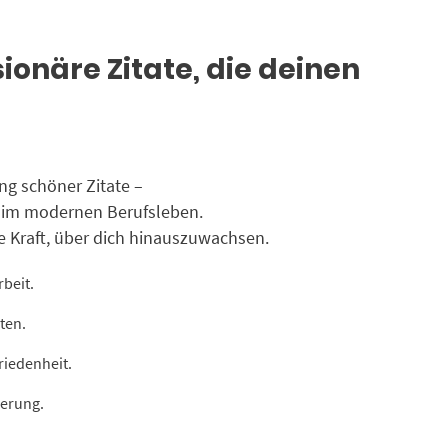
ionäre Zitate, die deinen
ng schöner Zitate –
on im modernen Berufsleben.
e Kraft, über dich hinauszuwachsen.
rbeit.
ten.
riedenheit.
derung.