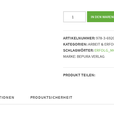
Worte,
IN DEN WARE
die
Berge
versetzen
ARTIKELNUMMER:
978-3-692
||
KATEGORIEN:
ARBEIT & ERF
Visionäre
SCHLAGWÖRTER:
ERFOLG_M
Zitate,
MARKE:
BEPURA VERLAG
die
deinen
Arbeitsalltag
PRODUKT TEILEN:
transformieren
Menge
TIONEN
PRODUKTSICHERHEIT