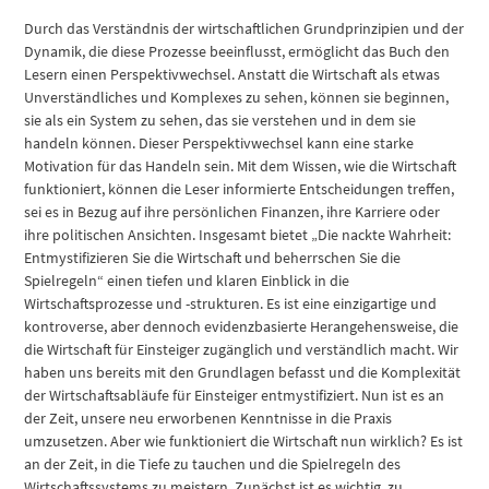
Durch das Verständnis der wirtschaftlichen Grundprinzipien und der
Dynamik, die diese Prozesse beeinflusst, ermöglicht das Buch den
Lesern einen Perspektivwechsel. Anstatt die Wirtschaft als etwas
Unverständliches und Komplexes zu sehen, können sie beginnen,
sie als ein System zu sehen, das sie verstehen und in dem sie
handeln können. Dieser Perspektivwechsel kann eine starke
Motivation für das Handeln sein. Mit dem Wissen, wie die Wirtschaft
funktioniert, können die Leser informierte Entscheidungen treffen,
sei es in Bezug auf ihre persönlichen Finanzen, ihre Karriere oder
ihre politischen Ansichten. Insgesamt bietet „Die nackte Wahrheit:
Entmystifizieren Sie die Wirtschaft und beherrschen Sie die
Spielregeln“ einen tiefen und klaren Einblick in die
Wirtschaftsprozesse und -strukturen. Es ist eine einzigartige und
kontroverse, aber dennoch evidenzbasierte Herangehensweise, die
die Wirtschaft für Einsteiger zugänglich und verständlich macht. Wir
haben uns bereits mit den Grundlagen befasst und die Komplexität
der Wirtschaftsabläufe für Einsteiger entmystifiziert. Nun ist es an
der Zeit, unsere neu erworbenen Kenntnisse in die Praxis
umzusetzen. Aber wie funktioniert die Wirtschaft nun wirklich? Es ist
an der Zeit, in die Tiefe zu tauchen und die Spielregeln des
Wirtschaftssystems zu meistern. Zunächst ist es wichtig, zu