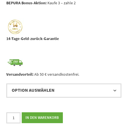
BEPURA Bonus-Aktion:
Kaufe 3 – zahle 2
14-Tage-Geld-zurück-Garantie
Versandvorteil:
Ab 50 € versandkostenfrei.
Panik-
IN DEN WARENKORB
Adieu
||