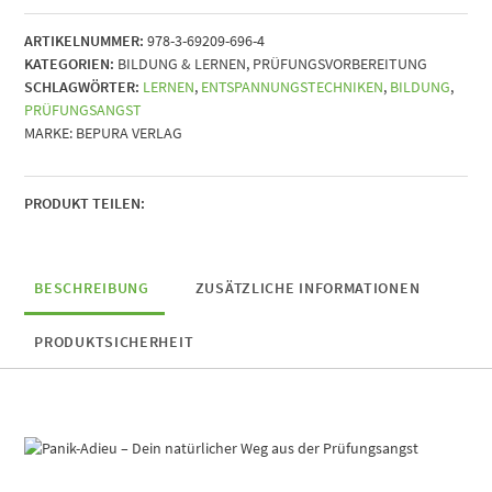
Dein
ARTIKELNUMMER:
978-3-69209-696-4
natürlicher
KATEGORIEN:
BILDUNG & LERNEN
,
PRÜFUNGSVORBEREITUNG
Weg
SCHLAGWÖRTER:
LERNEN
,
ENTSPANNUNGSTECHNIKEN
,
BILDUNG
,
aus
PRÜFUNGSANGST
der
MARKE:
BEPURA VERLAG
Prüfungsangst
-
Soforthilfe
garantiert
PRODUKT TEILEN:
Menge
BESCHREIBUNG
ZUSÄTZLICHE INFORMATIONEN
PRODUKTSICHERHEIT