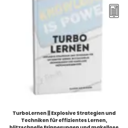
TurboLernen || Explosive Strategien und
Techniken für effizientes Lernen,
blitzschnelle Erinnerungen und makellose