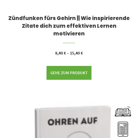
Zündfunken fürs Gehirn || Wie inspirierende
Zitate dich zum effektiven Lernen
motivieren
8,40
€
–
15,40
€
GEHE ZUM PRODUKT
Dieses Produkt weist mehrere Varianten auf. Die Optionen können auf der Produktseite gewählt werden