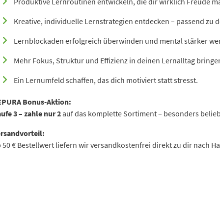
Produktive Lernroutinen entwickeln, die dir wirklich Freude m
Kreative, individuelle Lernstrategien entdecken – passend zu 
Lernblockaden erfolgreich überwinden und mental stärker we
Mehr Fokus, Struktur und Effizienz in deinen Lernalltag bringe
Ein Lernumfeld schaffen, das dich motiviert statt stresst.
EPURA Bonus-Aktion:
ufe 3 – zahle nur 2
auf das komplette Sortiment – besonders belieb
rsandvorteil:
 50 € Bestellwert liefern wir versandkostenfrei direkt zu dir nach H