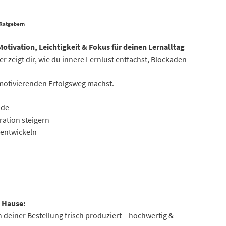
 Ratgebern
 Motivation, Leichtigkeit & Fokus für deinen Lernalltag
r zeigt dir, wie du innere Lernlust entfachst, Blockaden
motivierenden Erfolgsweg machst.
ude
ation steigern
 entwickeln
h Hause:
 deiner Bestellung frisch produziert – hochwertig &