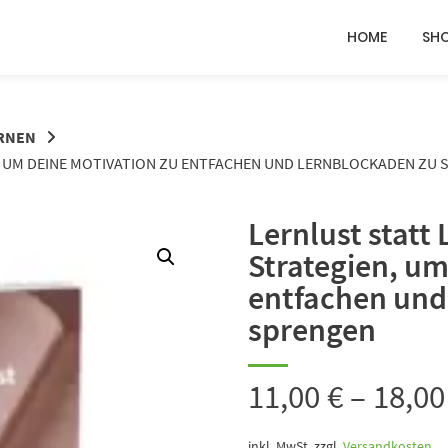
HOME
SH
ERNEN
N, UM DEINE MOTIVATION ZU ENTFACHEN UND LERNBLOCKADEN ZU
Lernlust statt 
Strategien, um
entfachen und
sprengen
11,00
€
–
18,0
inkl. MwSt.
zzgl.
Versandkosten