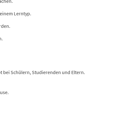
achen.
deinem Lerntyp.
rden.
n.
t bei Schülern, Studierenden und Eltern.
ause.