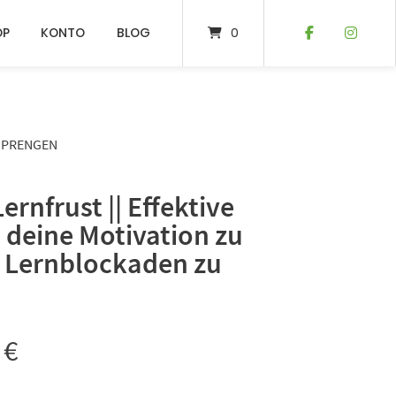
OP
KONTO
BLOG
0
 SPRENGEN
Lernfrust || Effektive
 deine Motivation zu
 Lernblockaden zu
0
€