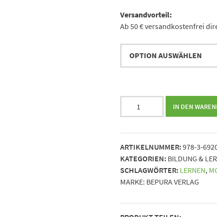
Versandvorteil:
Ab 50 € versandkostenfrei dir
Lernlust
IN DEN WARE
statt
Lernfrust
||
ARTIKELNUMMER:
978-3-692
Effektive
KATEGORIEN:
BILDUNG & LE
Strategien,
SCHLAGWÖRTER:
LERNEN
,
M
um
MARKE:
BEPURA VERLAG
deine
Motivation
zu