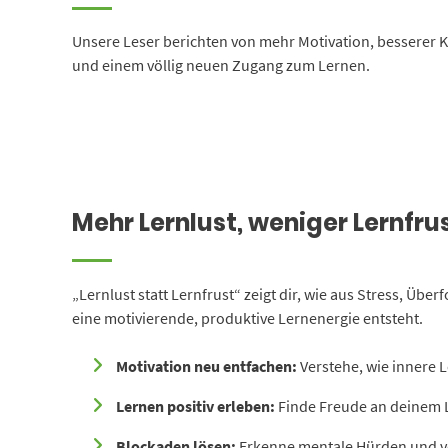
Unsere Leser berichten von mehr Motivation, besserer 
und einem völlig neuen Zugang zum Lernen.
Mehr Lernlust, weniger Lernfru
„Lernlust statt Lernfrust“ zeigt dir, wie aus Stress, Üb
eine motivierende, produktive Lernenergie entsteht.
Motivation neu entfachen:
Verstehe, wie innere L
Lernen positiv erleben:
Finde Freude an deinem L
Blockaden lösen:
Erkenne mentale Hürden und v