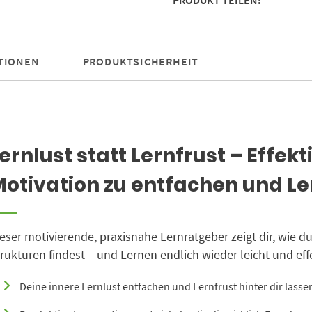
PRODUKT TEILEN:
entfachen
und
Lernblockaden
zu
TIONEN
PRODUKTSICHERHEIT
sprengen
Menge
ernlust statt Lernfrust – Effek
otivation zu entfachen und L
eser motivierende, praxisnahe Lernratgeber zeigt dir, wie d
rukturen findest – und Lernen endlich wieder leicht und eff
Deine innere Lernlust entfachen und Lernfrust hinter dir lasse