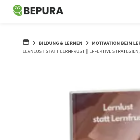
Springe
zum
Inhalt
BILDUNG & LERNEN
MOTIVATION BEIM L
LERNLUST STATT LERNFRUST || EFFEKTIVE STRATEGIE