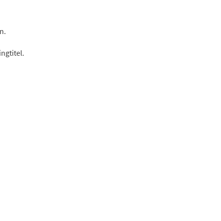
n.
ngtitel.