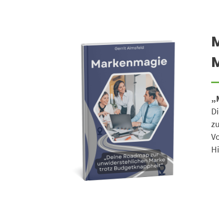
„
Di
zu
Vo
Hi