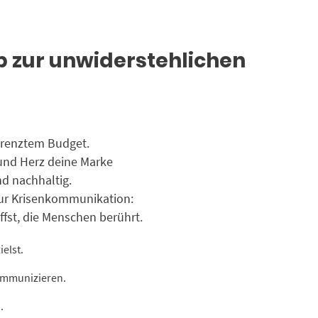
zur unwiderstehlichen
grenztem Budget.
t und Herz deine Marke
d nachhaltig.
 zur Krisenkommunikation:
ffst, die Menschen berührt.
elst.
kommunizieren.
.