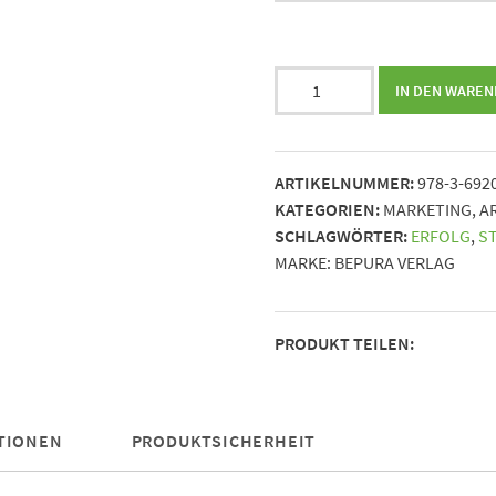
Markenmagie
IN DEN WARE
||
Deine
Roadmap
ARTIKELNUMMER:
978-3-692
zur
KATEGORIEN:
MARKETING
,
A
unwiderstehlichen
SCHLAGWÖRTER:
ERFOLG
,
S
Marke
MARKE:
BEPURA VERLAG
trotz
Budgetknappheit
Menge
PRODUKT TEILEN:
TIONEN
PRODUKTSICHERHEIT