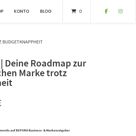
OP
KONTO
BLOG
0
TZ BUDGETKNAPPHEIT
| Deine Roadmap zur
chen Marke trotz
eit
€
bereits auf BEPURA Business- & Markenratgeber