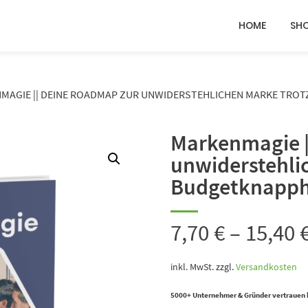
HOME
SH
MAGIE || DEINE ROADMAP ZUR UNWIDERSTEHLICHEN MARKE TRO
Markenmagie |
unwiderstehli
Budgetknapph
7,70
€
–
15,40
inkl. MwSt.
zzgl.
Versandkosten
5000+ Unternehmer & Gründer vertrauen 