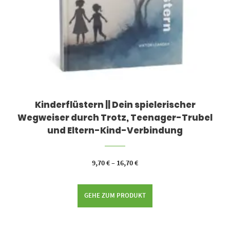
Kinderflüstern || Dein spielerischer
Wegweiser durch Trotz, Teenager-Trubel
und Eltern-Kind-Verbindung
9,70
€
–
16,70
€
GEHE ZUM PRODUKT