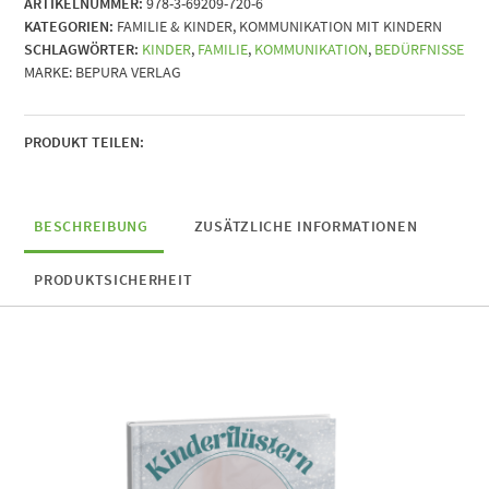
ARTIKELNUMMER:
978-3-69209-720-6
die
KATEGORIEN:
FAMILIE & KINDER
,
KOMMUNIKATION MIT KINDERN
wahren
SCHLAGWÖRTER:
KINDER
,
FAMILIE
,
KOMMUNIKATION
,
BEDÜRFNISSE
Bedürfnisse
MARKE:
BEPURA VERLAG
Deines
Kindes
erkennst
und
PRODUKT TEILEN:
die
Kommunikation
revolutionierst
BESCHREIBUNG
ZUSÄTZLICHE INFORMATIONEN
Menge
PRODUKTSICHERHEIT