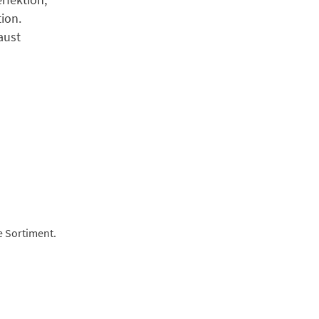
ion.
aust
 Sortiment.