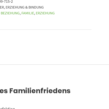
09-715-2
DER
,
ERZIEHUNG & BINDUNG
,
BEZIEHUNG
,
FAMILIE
,
ERZIEHUNG
des Familienfriedens
rfektion,