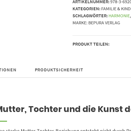
ARTIKELNUMMER:
978-3-692
Kunst
KATEGORIEN:
FAMILIE & KIN
des
SCHLAGWÖRTER:
HARMONIE
Familienfriedens
MARKE:
BEPURA VERLAG
||
Humorvolle
Wege
PRODUKT TEILEN:
zu
einer
besseren
Beziehung
TIONEN
PRODUKTSICHERHEIT
Menge
utter, Tochter und die Kunst 
ne starke Mutter-Tochter-Beziehung entsteht nicht durch Pe