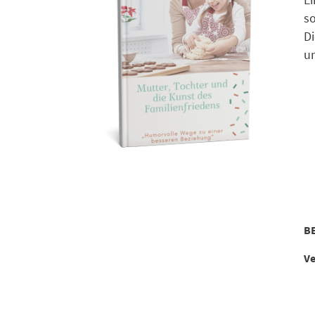
s
Di
un
B
Ve