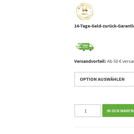
14-Tage-Geld-zurück-Garanti
Versandvorteil:
Ab 50 € versa
Mutter,
IN DEN WARE
Tochter
und
die