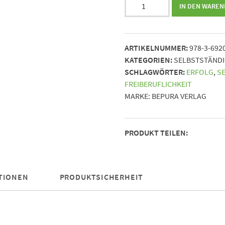
Freiheit
IN DEN WARE
neu
definiert
||
ARTIKELNUMMER:
978-3-692
Der
KATEGORIEN:
SELBSTSTÄNDI
visionäre
SCHLAGWÖRTER:
ERFOLG
,
S
Weg
FREIBERUFLICHKEIT
zur
MARKE:
BEPURA VERLAG
erfolgreichen
freiberuflichen
Tätigkeit
PRODUKT TEILEN:
ohne
Risiko
Menge
TIONEN
PRODUKTSICHERHEIT