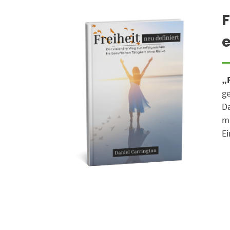
F
e
„F
ge
Da
mi
Ei