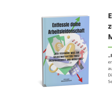
E
z
„E
e
a
Di
Se