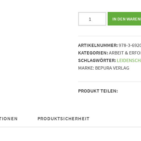
Entfessle
IN DEN WARE
deine
Arbeitsleidenschaft
||
ARTIKELNUMMER:
978-3-692
Der
KATEGORIEN:
ARBEIT & ERF
visionäre
SCHLAGWÖRTER:
LEIDENSCH
Weg
MARKE:
BEPURA VERLAG
zur
Selbstmotivation
trotz
PRODUKT TEILEN:
Unzufriedenheit
und
Monotonie
Menge
TIONEN
PRODUKTSICHERHEIT