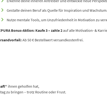
Erkenne deine inneren Antreiber und entwickle neue Perspekt
Gestalte deinen Beruf als Quelle für Inspiration und Wachstum
Nutze mentale Tools, um Unzufriedenheit in Motivation zu ver
EPURA Bonus-Aktion:
Kaufe 3 – zahle 2
auf alle Motivation- & Karrie
rsandvorteil:
Ab 50 € Bestellwert versandkostenfrei.
haft“
ihnen geholfen hat,
tag zu bringen – trotz Routine oder Frust.