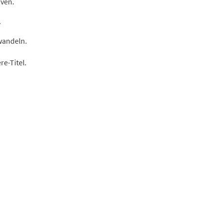
iven.
.
wandeln.
re-Titel.