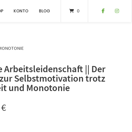
OP
KONTO
BLOG
0
 MONOTONIE
 Arbeitsleidenschaft || Der
zur Selbstmotivation trotz
it und Monotonie
0
€