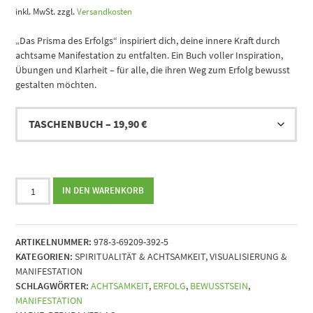
inkl. MwSt.
zzgl.
Versandkosten
ChatGPT:
„Das Prisma des Erfolgs“ inspiriert dich, deine innere Kraft durch
achtsame Manifestation zu entfalten. Ein Buch voller Inspiration,
Übungen und Klarheit – für alle, die ihren Weg zum Erfolg bewusst
gestalten möchten.
Das
IN DEN WARENKORB
Prisma
des
Erfolgs
ARTIKELNUMMER:
978-3-69209-392-5
-
KATEGORIEN:
SPIRITUALITÄT & ACHTSAMKEIT
,
VISUALISIERUNG &
Entfalte
MANIFESTATION
deine
SCHLAGWÖRTER:
ACHTSAMKEIT
,
ERFOLG
,
BEWUSSTSEIN
,
innere
MANIFESTATION
Kraft