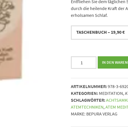
Entfliehen Sie dem täglichen 
durch die heilende Kraft der 
erholsamen Schlaf.
Atem
IN DEN WARE
der
Ruhe
-
ARTIKELNUMMER:
978-3-692
Entdecke
KATEGORIEN:
MEDITATION
,
A
die
SCHLAGWÖRTER:
ACHTSAMKE
heilende
ATEMTECHNIKEN
,
ATEM MEDI
Kraft
MARKE:
BEPURA VERLAG
der
Meditation
für