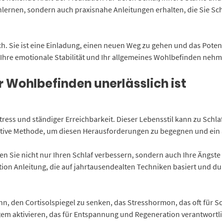
rnen, sondern auch praxisnahe Anleitungen erhalten, die Sie Schri
ch. Sie ist eine Einladung, einen neuen Weg zu gehen und das Poten
t, Ihre emotionale Stabilität und Ihr allgemeines Wohlbefinden neh
Wohlbefinden unerlässlich ist
tress und ständiger Erreichbarkeit. Dieser Lebensstil kann zu Sch
fektive Methode, um diesen Herausforderungen zu begegnen und ein
n Sie nicht nur Ihren Schlaf verbessern, sondern auch Ihre Ängste 
tion Anleitung, die auf jahrtausendealten Techniken basiert und 
n, den Cortisolspiegel zu senken, das Stresshormon, das oft für S
 aktivieren, das für Entspannung und Regeneration verantwortlich 