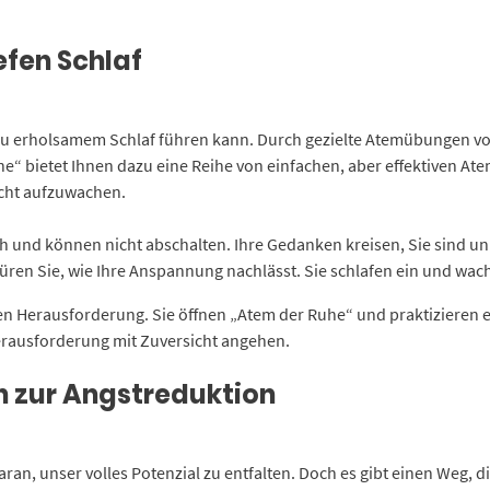
efen Schlaf
n zu erholsamem Schlaf führen kann. Durch gezielte Atemübungen v
he“ bietet Ihnen dazu eine Reihe von einfachen, aber effektiven At
scht aufzuwachen.
ch und können nicht abschalten. Ihre Gedanken kreisen, Sie sind un
ren Sie, wie Ihre Anspannung nachlässt. Sie schlafen ein und wac
n Herausforderung. Sie öffnen „Atem der Ruhe“ und praktizieren ei
erausforderung mit Zuversicht angehen.
 zur Angstreduktion
ran, unser volles Potenzial zu entfalten. Doch es gibt einen Weg,