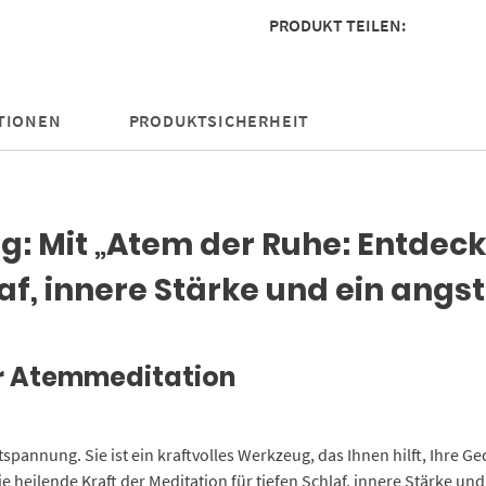
PRODUKT TEILEN:
tiefen
Schlaf,
innere
Stärke
TIONEN
PRODUKTSICHERHEIT
und
ein
angstfreies
Leben
Menge
: Mit „Atem der Ruhe: Entdeck
af, innere Stärke und ein angst
er Atemmeditation
tspannung. Sie ist ein kraftvolles Werkzeug, das Ihnen hilft, Ihre
heilende Kraft der Meditation für tiefen Schlaf, innere Stärke und