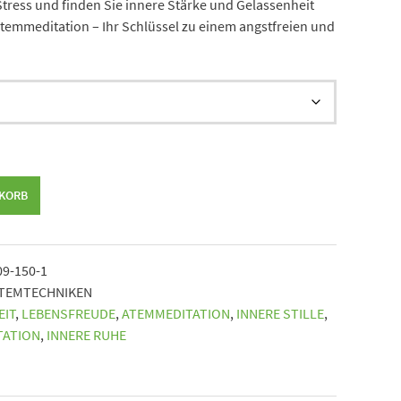
Stress und finden Sie innere Stärke und Gelassenheit
Atemmeditation – Ihr Schlüssel zu einem angstfreien und
NKORB
09-150-1
TEMTECHNIKEN
IT
,
LEBENSFREUDE
,
ATEMMEDITATION
,
INNERE STILLE
,
TATION
,
INNERE RUHE