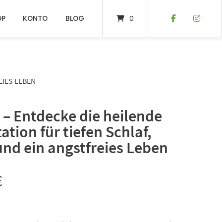
OP
KONTO
BLOG
0
EIES LEBEN
– Entdecke die heilende
ation für tiefen Schlaf,
und ein angstfreies Leben
€