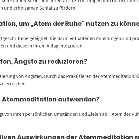
iken können Sie lernen, Ihren Geist zu beruhigen und den Körper
n und erholsamen Schlaf zu fördern.
tation, um „Atem der Ruhe“ nutzen zu könn
rtgeschrittene geeignet. Die darin enthaltenen Anleitungen sind pra
en und diese in Ihrem Alltag integrieren.
fen, Ängste zu reduzieren?
zierung von Ängsten. Durch das Praktizieren der Atemmeditation kö
zu erreichen.
r die Atemmeditation aufwenden?
ngt von Ihren persönlichen Umständen und Zielen ab. „Atem der Ruh
ositiven Auswirkungen der Atemmeditation 