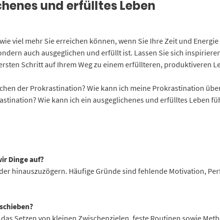
chenes und erfülltes Leben
ie viel mehr Sie erreichen können, wenn Sie Ihre Zeit und Energie 
ondern auch ausgeglichen und erfüllt ist. Lassen Sie sich inspirie
sten Schritt auf Ihrem Weg zu einem erfüllteren, produktiveren L
chen der Prokrastination? Wie kann ich meine Prokrastination über
rastination? Wie kann ich ein ausgeglichenes und erfülltes Leben f
ir Dinge auf?
er hinauszuzögern. Häufige Gründe sind fehlende Motivation, Perf
fschieben?
ix), das Setzen von kleinen Zwischenzielen, feste Routinen sowie 