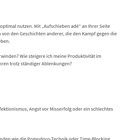
optimal nutzen. Mit „Aufschieben adé“ an Ihrer Seite
ren von den Geschichten anderer, die den Kampf gegen die
eben.
winden? Wie steigere ich meine Produktivität im
ühren trotz ständiger Ablenkungen?
ektionismus, Angst vor Misserfolg oder ein schlechtes
Methoden wie die Pomodoro-Technik oder Time-Blocking.