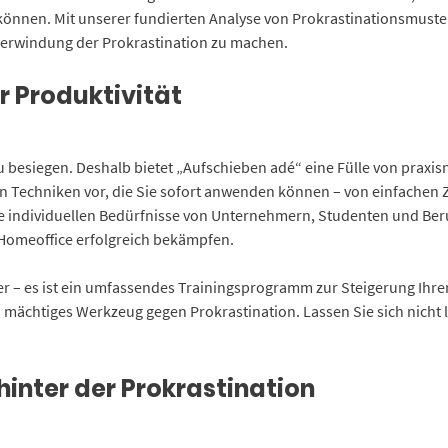
können. Mit unserer fundierten Analyse von Prokrastinationsmustern
Überwindung der Prokrastination zu machen.
r Produktivität
zu besiegen. Deshalb bietet „Aufschieben adé“ eine Fülle von praxis
llen Techniken vor, die Sie sofort anwenden können – von einfach
 individuellen Bedürfnisse von Unternehmern, Studenten und Berufs
 Homeoffice erfolgreich bekämpfen.
r – es ist ein umfassendes Trainingsprogramm zur Steigerung Ihrer 
n mächtiges Werkzeug gegen Prokrastination. Lassen Sie sich nich
hinter der Prokrastination