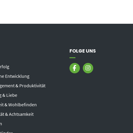
FOLGE UNS
rfolg
he Entwicklung
ement & Produktivität
 & Liebe
it & Wohlbefinden
ität & Achtsamkeit
n
 Kinder