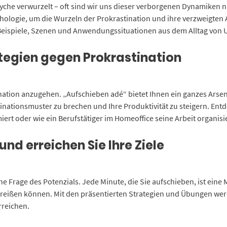
r Psyche verwurzelt – oft sind wir uns dieser verborgenen Dynamiken
sychologie, um die Wurzeln der Prokrastination und ihre verzweigte
Beispiele, Szenen und Anwendungssituationen aus dem Alltag von 
ategien gegen Prokrastination
tination anzugehen. „Aufschieben adé“ bietet Ihnen ein ganzes Arse
inationsmuster zu brechen und Ihre Produktivität zu steigern. Ent
timiert oder wie ein Berufstätiger im Homeoffice seine Arbeit organ
und erreichen Sie Ihre Ziele
eine Frage des Potenzials. Jede Minute, die Sie aufschieben, ist eine 
eißen können. Mit den präsentierten Strategien und Übungen werden 
rreichen.