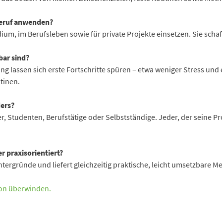
 Beruf anwenden?
udium, im Berufsleben sowie für private Projekte einsetzen. Sie scha
bar sind?
lassen sich erste Fortschritte spüren – etwa weniger Stress und e
tinen.
ders?
ler, Studenten, Berufstätige oder Selbstständige. Jeder, der seine P
r praxisorientiert?
tergründe und liefert gleichzeitig praktische, leicht umsetzbare Me
ion überwinden.