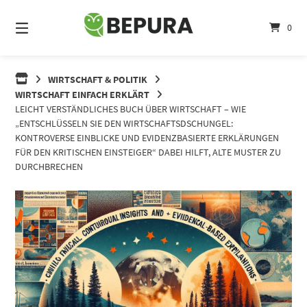
Springe
zum
0
Inhalt
WIRTSCHAFT & POLITIK
WIRTSCHAFT EINFACH ERKLÄRT
LEICHT VERSTÄNDLICHES BUCH ÜBER WIRTSCHAFT – WIE
„ENTSCHLÜSSELN SIE DEN WIRTSCHAFTSDSCHUNGEL:
KONTROVERSE EINBLICKE UND EVIDENZBASIERTE ERKLÄRUNGEN
FÜR DEN KRITISCHEN EINSTEIGER“ DABEI HILFT, ALTE MUSTER ZU
DURCHBRECHEN