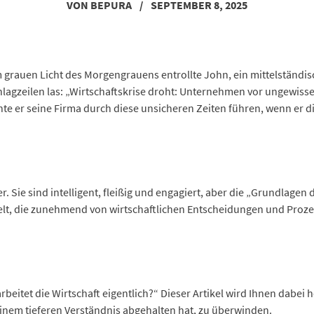
VON
BEPURA
/
SEPTEMBER 8, 2025
m grauen Licht des Morgengrauens entrollte John, ein mittelständi
chlagzeilen las: „Wirtschaftskrise droht: Unternehmen vor ungewisse
nnte er seine Firma durch diese unsicheren Zeiten führen, wenn e
r. Sie sind intelligent, fleißig und engagiert, aber die „Grundlagen 
elt, die zunehmend von wirtschaftlichen Entscheidungen und Prozes
arbeitet die Wirtschaft eigentlich?“ Dieser Artikel wird Ihnen dabei
einem tieferen Verständnis abgehalten hat, zu überwinden.