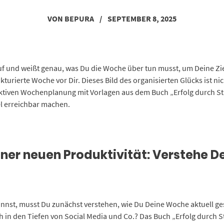
VON
BEPURA
/
SEPTEMBER 8, 2025
f und weißt genau, was Du die Woche über tun musst, um Deine Ziel
kturierte Woche vor Dir. Dieses Bild des organisierten Glücks ist n
ffektiven Wochenplanung mit Vorlagen aus dem Buch „Erfolg durch S
el erreichbar machen.
einer neuen Produktivität: Verstehe 
nst, musst Du zunächst verstehen, wie Du Deine Woche aktuell gest
h in den Tiefen von Social Media und Co.? Das Buch „Erfolg durch 