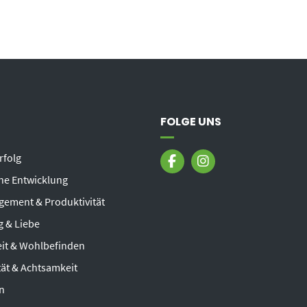
FOLGE UNS
rfolg
he Entwicklung
ement & Produktivität
 & Liebe
it & Wohlbefinden
ität & Achtsamkeit
n