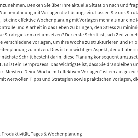
zunehmen. Denken Sie über Ihre aktuelle Situation nach und fragen 
ve Wochenplanung mit Vorlagen die Lösung sein. Lassen Sie uns Stru
 ist eine effektive Wochenplanung mit Vorlagen mehr als nur eine 
Kontrolle und Klarheit in das Leben zu bringen, den Stress zu mini
se Strategie konkret umsetzen? Der erste Schritt ist, sich Zeit z
ie verschiedene Vorlagen, um Ihre Woche zu strukturieren und Priori
enplanung zu nutzen. Dies ist ein wichtiger Aspekt, der oft überse
 nächste Schritt besteht darin, diese Planung konsequent umzusetz
ft. Es ist ein Lernprozess. Das Wichtigste ist, dass Sie dranbleiben
r: Meistere Deine Woche mit effektiven Vorlagen“ ist ein ausgezeic
t mit wertvollen Tipps und Strategien sowie praktischen Vorlagen, d
Produktivität
,
Tages & Wochenplanung