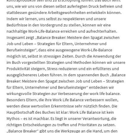
kontraproduktiv sein und zu Erschöpfung führen. Das Buch lehrt
uns, wie wir uns von diesen selbst auferlegten Druck befreien und
stattdessen gesündere Arbeitsgewohnheiten entwickeln können.
Indem wir lernen, uns selbst zu respektieren und unsere
Bedürfnisse in den Vordergrund zu stellen, können wir eine
nachhaltige Work-Life-Balance erreichen und aufrechterhalten.
Insgesamt zeigt „Balance Breaker: Meistere den Spagat zwischen
Job und Leben – Strategien für Eltern, Unternehmer und
Berufseinsteiger“, dass eine ausgewogene Work-Life-Balance
möglich ist, selbst in stressigen Zeiten. Durch die Anwendung der
im Buch vorgestellten Strategien und Methoden können wir unsere
Produktivität steigern, Stress reduzieren und ein erfüllteres und
ausgeglicheneres Leben führen. In dem spannenden Buch „Balance
Breaker: Meistere den Spagat zwischen Job und Leben – Strategien
für Eltern, Unternehmer und Berufseinsteiger“ entdecken wir
wirkungsvolle Strategien zur Verbesserung der work life balance.
Besonders Eltern, die ihre Work Life Balance verbessern wollen,
werden diese wertvollen Erkenntnisse sehr nützlich finden. Die
Hauptbotschaft des Buches ist klar: Work Life Balance ist kein
Mythos – es ist machbar. Es liegt in unserer Verantwortung, die
richtigen Entscheidungen zu treffen und Prioritäten zu setzen.
„Balance Breaker“ gibt uns die Werkzeuge an die Hand, um den