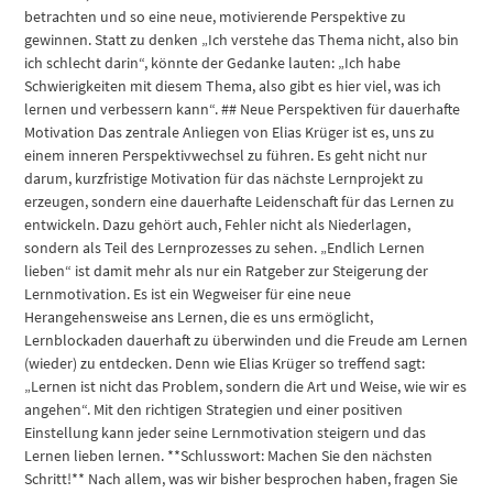
betrachten und so eine neue, motivierende Perspektive zu
gewinnen. Statt zu denken „Ich verstehe das Thema nicht, also bin
ich schlecht darin“, könnte der Gedanke lauten: „Ich habe
Schwierigkeiten mit diesem Thema, also gibt es hier viel, was ich
lernen und verbessern kann“. ## Neue Perspektiven für dauerhafte
Motivation Das zentrale Anliegen von Elias Krüger ist es, uns zu
einem inneren Perspektivwechsel zu führen. Es geht nicht nur
darum, kurzfristige Motivation für das nächste Lernprojekt zu
erzeugen, sondern eine dauerhafte Leidenschaft für das Lernen zu
entwickeln. Dazu gehört auch, Fehler nicht als Niederlagen,
sondern als Teil des Lernprozesses zu sehen. „Endlich Lernen
lieben“ ist damit mehr als nur ein Ratgeber zur Steigerung der
Lernmotivation. Es ist ein Wegweiser für eine neue
Herangehensweise ans Lernen, die es uns ermöglicht,
Lernblockaden dauerhaft zu überwinden und die Freude am Lernen
(wieder) zu entdecken. Denn wie Elias Krüger so treffend sagt:
„Lernen ist nicht das Problem, sondern die Art und Weise, wie wir es
angehen“. Mit den richtigen Strategien und einer positiven
Einstellung kann jeder seine Lernmotivation steigern und das
Lernen lieben lernen. **Schlusswort: Machen Sie den nächsten
Schritt!** Nach allem, was wir bisher besprochen haben, fragen Sie