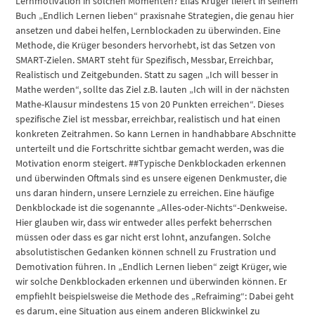
Lernmotivation in solchen Momenten? Elias Krüger liefert in seinem
Buch „Endlich Lernen lieben“ praxisnahe Strategien, die genau hier
ansetzen und dabei helfen, Lernblockaden zu überwinden. Eine
Methode, die Krüger besonders hervorhebt, ist das Setzen von
SMART-Zielen. SMART steht für Spezifisch, Messbar, Erreichbar,
Realistisch und Zeitgebunden. Statt zu sagen „Ich will besser in
Mathe werden“, sollte das Ziel z.B. lauten „Ich will in der nächsten
Mathe-Klausur mindestens 15 von 20 Punkten erreichen“. Dieses
spezifische Ziel ist messbar, erreichbar, realistisch und hat einen
konkreten Zeitrahmen. So kann Lernen in handhabbare Abschnitte
unterteilt und die Fortschritte sichtbar gemacht werden, was die
Motivation enorm steigert. ##Typische Denkblockaden erkennen
und überwinden Oftmals sind es unsere eigenen Denkmuster, die
uns daran hindern, unsere Lernziele zu erreichen. Eine häufige
Denkblockade ist die sogenannte „Alles-oder-Nichts“-Denkweise.
Hier glauben wir, dass wir entweder alles perfekt beherrschen
müssen oder dass es gar nicht erst lohnt, anzufangen. Solche
absolutistischen Gedanken können schnell zu Frustration und
Demotivation führen. In „Endlich Lernen lieben“ zeigt Krüger, wie
wir solche Denkblockaden erkennen und überwinden können. Er
empfiehlt beispielsweise die Methode des „Refraiming“: Dabei geht
es darum, eine Situation aus einem anderen Blickwinkel zu