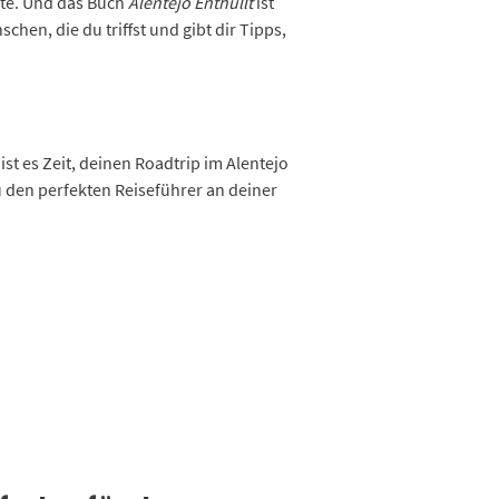
chte. Und das Buch
Alentejo Enthüllt
ist
hen, die du triffst und gibt dir Tipps,
t es Zeit, deinen Roadtrip im Alentejo
 den perfekten Reiseführer an deiner