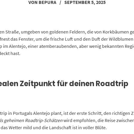
VON
BEPURA
/
SEPTEMBER 5, 2025
ssenen Straße, umgeben von goldenen Feldern, die von Korkbäumen g
fnest das Fenster, um die frische Luft und den Duft der Wildblumen
ip im Alentejo, einer atemberaubenden, aber wenig bekannten Regi
eckt hast.
dealen Zeitpunkt für deinen Roadtrip
ip in Portugals Alentejo plant, ist der erste Schritt, den richtigen
als geheimen Roadtrip-Schätzen
wird empfohlen, die Reise zwischen
das Wetter mild und die Landschaft ist in voller Blüte.