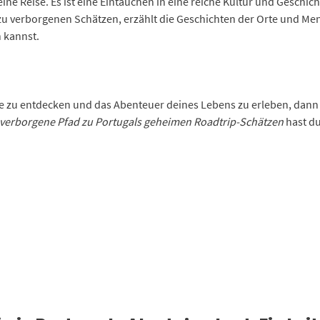
 eine Reise. Es ist eine Eintauchen in eine reiche Kultur und Geschi
 zu verborgenen Schätzen, erzählt die Geschichten der Orte und Mensc
 kannst.
e zu entdecken und das Abenteuer deines Lebens zu erleben, dann is
r verborgene Pfad zu Portugals geheimen Roadtrip-Schätzen
hast du