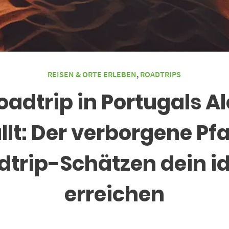
REISEN & ORTE ERLEBEN
,
ROADTRIPS
adtrip in Portugals Ale
llt: Der verborgene Pf
trip-Schätzen dein id
erreichen