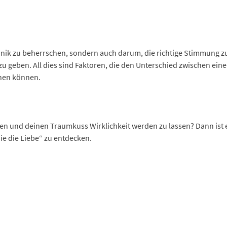
chnik zu beherrschen, sondern auch darum, die richtige Stimmung z
 zu geben. All dies sind Faktoren, die den Unterschied zwischen ei
hen können.
hen und deinen Traumkuss Wirklichkeit werden zu lassen? Dann ist es
ie die Liebe“ zu entdecken.