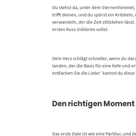
Du stehst da, unter dem Sternenhimmel, n
trifft deinen, und du spürst ein Kribbeln
verwandeln, der die Zeit stillstehen lässt
ersten Kuss initiieren sollst.
Dein Herz schlägt schneller, wenn du dar
landen, der die Basis für eine tiefe und 
entfachen Sie die Liebe“ kannst du diese 
Den richtigen Moment 
Das erste Date ist wie eine Partitur, un