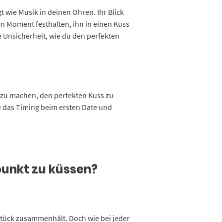
 wie Musik in deinen Ohren. Ihr Blick
en Moment festhalten, ihn in einen Kuss
ie Unsicherheit, wie du den perfekten
t zu machen, den perfekten Kuss zu
ie das Timing beim ersten Date und
punkt zu küssen?
 Stück zusammenhält. Doch wie bei jeder