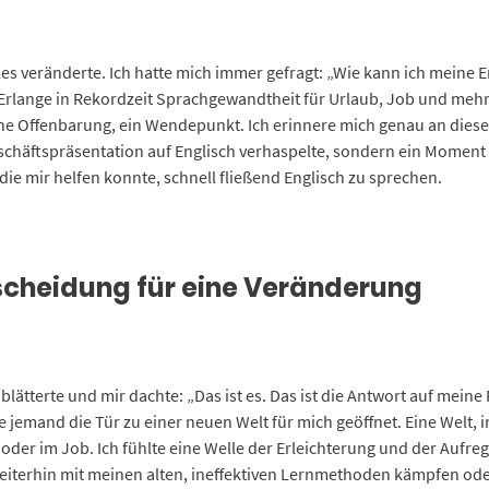
les veränderte. Ich hatte mich immer gefragt: „Wie kann ich meine 
 Erlange in Rekordzeit Sprachgewandtheit für Urlaub, Job und mehr
eine Offenbarung, ein Wendepunkt. Ich erinnere mich genau an dies
Geschäftspräsentation auf Englisch verhaspelte, sondern ein Moment 
ie mir helfen konnte, schnell fließend Englisch zu sprechen.
tscheidung für eine Veränderung
blätterte und mir dachte: „Das ist es. Das ist die Antwort auf mein
e jemand die Tür zu einer neuen Welt für mich geöffnet. Eine Welt, i
der im Job. Ich fühlte eine Welle der Erleichterung und der Aufreg
weiterhin mit meinen alten, ineffektiven Lernmethoden kämpfen ode