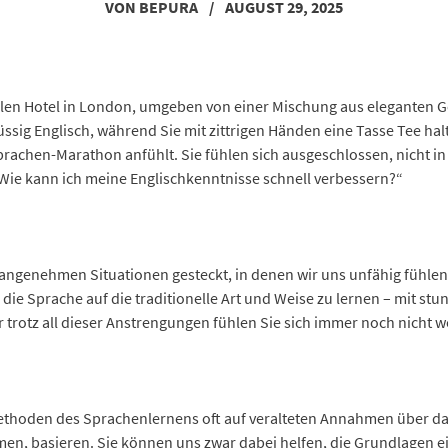
VON
BEPURA
/
AUGUST 29, 2025
noblen Hotel in London, umgeben von einer Mischung aus eleganten 
üssig Englisch, während Sie mit zittrigen Händen eine Tasse Tee ha
rachen-Marathon anfühlt. Sie fühlen sich ausgeschlossen, nicht in
„Wie kann ich meine Englischkenntnisse schnell verbessern?“
angenehmen Situationen gesteckt, in denen wir uns unfähig fühlen,
, die Sprache auf die traditionelle Art und Weise zu lernen – mit 
otz all dieser Anstrengungen fühlen Sie sich immer noch nicht wo
n Methoden des Sprachenlernens oft auf veralteten Annahmen über 
en, basieren. Sie können uns zwar dabei helfen, die Grundlagen ei