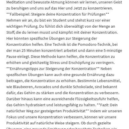
Meditation und bewusste Atmung können wir lernen, unseren Geist
zu beruhigen und uns auf das Hier und Jetzt zu konzentrieren.
**Fallbeispiel: Steigere deine Konzentration für Prüfungen**
Nehmen wir an, du bist ein Student und stehst kurz vor einer
wichtigen Prüfung. Du fühlst dich überwältigt von der Menge an
Stoff, die du lernen musst und kämpfst mit deiner Konzentration.
Hier könnten spezifische Übungen zur Steigerung der
Konzentration helfen. Eine Technik ist die Pomodoro-Technik, bei
der man 25 Minuten konzentriert arbeitet und dann eine 5-minütige
Pause einlegt. Diese Methode kann helfen, die Konzentration zu
erhöhen und gleichzeitig Stress und Erschöpfung zu verringern.
**Ernährungstipps zur Steigerung der Konzentration** Neben
spezifischen Übungen kann auch eine gesunde Ernährung dazu
beitragen, die Konzentration zu erhöhen. Bestimmte Lebensmittel,
wie Blaubeeren, Avocados und dunkle Schokolade, sind bekannt
dafür, das Gehirn zu stärken und die Konzentration zu verbessern.
Darüber hinaus kann eine ausreichende Flüssigkeitszufuhr helfen,
das Gehirn hydratisiert und leistungsfähig zu halten. **Fazit: Dein
natürlicher Weg zur gesteigerten Produktivität** Indem wir unseren
Fokus und unsere Konzentration verbessern, können wir unsere
Produktivität auf natürliche Weise steigern. Ob durch gezielte
Übungen, eine gesunde Ernährung oder bewährte Techniken wie