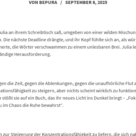
VON
BEPURA
/
SEPTEMBER 8, 2025
Julia an ihrem Schreibtisch saß, umgeben von einer wilden Mischun
 Die nächste Deadline drängte, und ihr Kopf fühlte sich an, als wü
mmerte, die Wörter verschwammen zu einem unlesbaren Brei. Julia l
ständige Herausforderung.
gegen die Zeit, gegen die Ablenkungen, gegen die unaufhörliche Flut
ionsfähigkeit zu steigern, aber nichts scheint wirklich zu funktio
nn stößt sie auf ein Buch, das ihr neues Licht ins Dunkel bringt – „
u im Chaos die Ruhe bewahrst“.
 zur Steigerung der Konzentrationsfähigkeit zu liefern, die sich naht