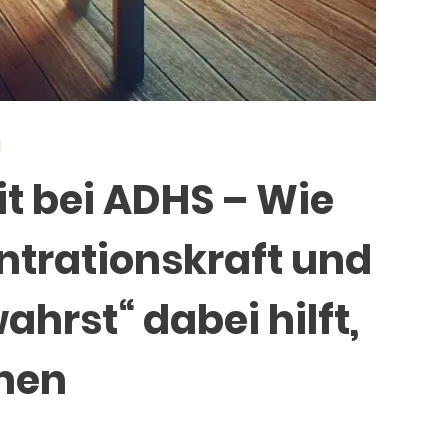
N
t bei ADHS – Wie
ntrationskraft und
hrst“ dabei hilft,
chen