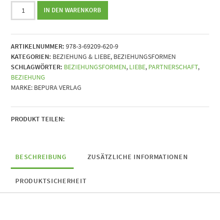
Liebesformen
IN DEN WARENKORB
2.0
-
Die
ARTIKELNUMMER:
978-3-69209-620-9
Beziehungstransformation
KATEGORIEN:
BEZIEHUNG & LIEBE
,
BEZIEHUNGSFORMEN
Menge
SCHLAGWÖRTER:
BEZIEHUNGSFORMEN
,
LIEBE
,
PARTNERSCHAFT
,
BEZIEHUNG
MARKE:
BEPURA VERLAG
PRODUKT TEILEN:
BESCHREIBUNG
ZUSÄTZLICHE INFORMATIONEN
PRODUKTSICHERHEIT