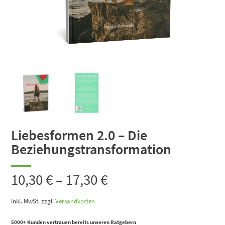
Liebesformen 2.0 – Die
Beziehungstransformation
10,30
€
–
17,30
€
inkl. MwSt.
zzgl.
Versandkosten
5000+ Kunden vertrauen bereits unseren Ratgebern