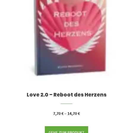
Love 2.0 – Reboot des Herzens
7,70
€
–
14,70
€
GEHE ZUM PRODUKT