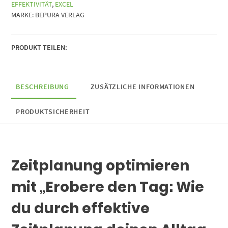
EFFEKTIVITÄT
,
EXCEL
effektive
MARKE:
BEPURA VERLAG
Zeitplanung
dein
Alltag
revolutionierst
PRODUKT TEILEN:
und
Produktivität
neu
BESCHREIBUNG
ZUSÄTZLICHE INFORMATIONEN
definierst
Menge
PRODUKTSICHERHEIT
Zeitplanung optimieren
mit „Erobere den Tag: Wie
du durch effektive