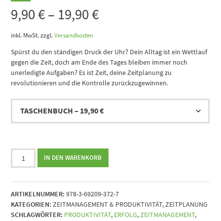
9,90
€
–
19,90
€
inkl. MwSt.
zzgl.
Versandkosten
Spürst du den ständigen Druck der Uhr? Dein Alltag ist ein Wettlauf
gegen die Zeit, doch am Ende des Tages bleiben immer noch
unerledigte Aufgaben? Es ist Zeit, deine Zeitplanung zu
revolutionieren und die Kontrolle zurückzugewinnen.
Erobere
IN DEN WARENKORB
den
Tag
-
ARTIKELNUMMER:
978-3-69209-372-7
Wie
KATEGORIEN:
ZEITMANAGEMENT & PRODUKTIVITÄT
,
ZEITPLANUNG
du
SCHLAGWÖRTER:
PRODUKTIVITÄT
,
ERFOLG
,
ZEITMANAGEMENT
,
durch