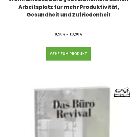
Arbeitsplatz für mehr Produktivität,
Gesundheit und Zufriedenheit
8,90
€
–
19,90
€
GEHE ZUM PRODUKT
Dieses Produkt weist mehrere Varianten auf. Die Optionen können auf der Produktseite gewählt werden