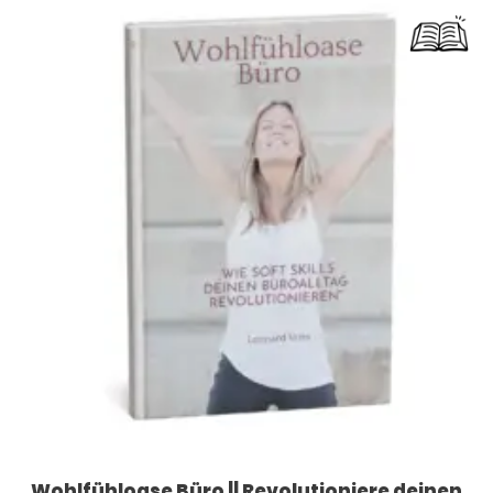
Wohlfühloase Büro || Revolutioniere deinen