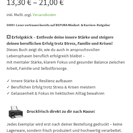
13,30
€
–
21,00
€
inkl. MwSt.
zzgl.
Versandkosten
5000+ Leser vertrauen bereits auf BEPURA Mindset- & Karriere-Ratgeber
💥 Erfolgskick – Entfessle deine innere Stärke und steigere
deinen beruflichen Erfolg trotz Stress, Familie und Krisen!
Dieses Buch zeigt dir, wie du auch in anspruchsvollen
Lebensphasen beruflich erfolgreich bleibst –
mit mentaler Stärke, klarem Fokus und gesunder Balance zwischen
Arbeit, Familie und Selbstfürsorge.
✓ Innere Stärke & Resilienz aufbauen
✓ Beruflichen Erfolg trotz Stress & Krisen meistern
✓ Gelassenheit & Fokus im hektischen Alltag bewahren
Druckfrisch direkt zu dir nach Hause:
Jedes Exemplar wird erst nach deiner Bestellung gedruckt – keine
Lagerware, sondern frisch produziert und hochwertig verarbeitet.