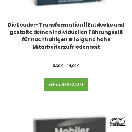
Die Leader-Transformation || Entdecke und
gestalte deinen individuellen Führungsstil
für nachhaltigen Erfolg und hohe
Mitarbeiterzufriedenheit
6,30
€
–
14,00
€
GEHE ZUM PRODUKT
Dieses Produkt weist mehrere Varianten auf. Die Optionen können auf der Produktseite gewählt werden