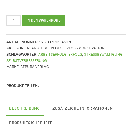
Erfolgskick
IN DEN WARENKORB
-
Entfessle
deine
ARTIKELNUMMER:
978-3-69209-480-9
innere
KATEGORIEN:
ARBEIT & ERFOLG
,
ERFOLG & MOTIVATION
Stärke
SCHLAGWÖRTER:
ARBEITSERFOLG
,
ERFOLG
,
STRESSBEWÄLTIGUNG
,
und
SELBSTVERBESSERUNG
steigere
MARKE:
BEPURA VERLAG
deinen
beruflichen
Erfolg
trotz
PRODUKT TEILEN:
Stress,
Familie
und
BESCHREIBUNG
ZUSÄTZLICHE INFORMATIONEN
Krisen
Menge
PRODUKTSICHERHEIT