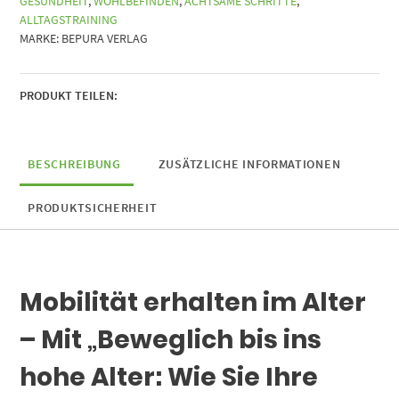
GESUNDHEIT
,
WOHLBEFINDEN
,
ACHTSAME SCHRITTE
,
Mobilität
ALLTAGSTRAINING
langfristig
MARKE:
BEPURA VERLAG
erhalten
und
verbessern
Menge
PRODUKT TEILEN:
BESCHREIBUNG
ZUSÄTZLICHE INFORMATIONEN
PRODUKTSICHERHEIT
Mobilität erhalten im Alter
– Mit „Beweglich bis ins
hohe Alter: Wie Sie Ihre