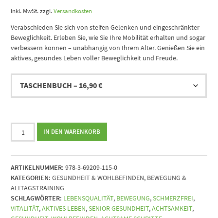
inkl. MwSt.
zzgl.
Versandkosten
Verabschieden Sie sich von steifen Gelenken und eingeschränkter
Beweglichkeit. Erleben Sie, wie Sie Ihre Mobilität erhalten und sogar
verbessern können – unabhängig von Ihrem Alter. Genießen Sie ein
aktives, gesundes Leben voller Beweglichkeit und Freude.
Beweglich
IN DEN WARENKORB
bis
ins
hohe
ARTIKELNUMMER:
978-3-69209-115-0
Alter
KATEGORIEN:
GESUNDHEIT & WOHLBEFINDEN
,
BEWEGUNG &
-
ALLTAGSTRAINING
Wie
SCHLAGWÖRTER:
LEBENSQUALITÄT
,
BEWEGUNG
,
SCHMERZFREI
,
Sie
VITALITÄT
,
AKTIVES LEBEN
,
SENIOR GESUNDHEIT
,
ACHTSAMKEIT
,
Ihre