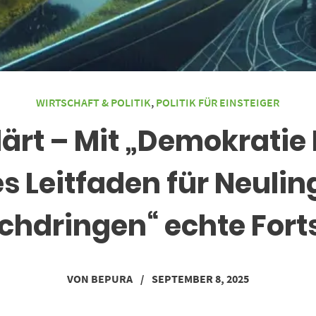
WIRTSCHAFT & POLITIK
,
POLITIK FÜR EINSTEIGER
lärt – Mit „Demokratie 
s Leitfaden für Neulin
hdringen“ echte Forts
VON
BEPURA
/
SEPTEMBER 8, 2025