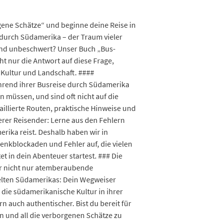
ne Schätze“ und beginne deine Reise in
 durch Südamerika – der Traum vieler
 und unbeschwert? Unser Buch „Bus-
t nur die Antwort auf diese Frage,
 Kultur und Landschaft. ####
während ihrer Busreise durch Südamerika
 müssen, und sind oft nicht auf die
illierte Routen, praktische Hinweise und
erer Reisender: Lerne aus den Fehlern
rika reist. Deshalb haben wir in
nkblockaden und Fehler auf, die vielen
t in dein Abenteuer startest. ### Die
dir nicht nur atemberaubende
welten Südamerikas: Dein Wegweiser
 die südamerikanische Kultur in ihrer
n auch authentischer. Bist du bereit für
n und all die verborgenen Schätze zu