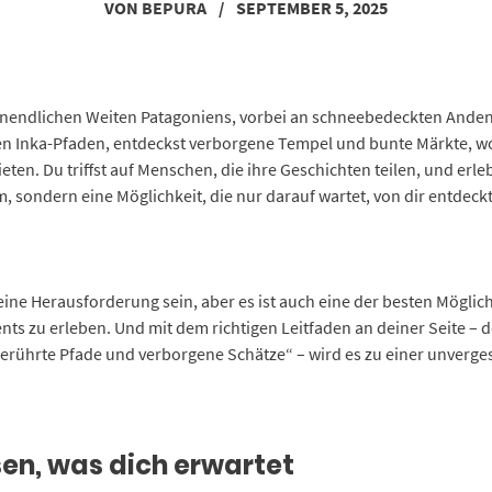
VON
BEPURA
/
SEPTEMBER 5, 2025
ier unendlichen Weiten Patagoniens, vorbei an schneebedeckten An
en Inka-Pfaden, entdeckst verborgene Tempel und bunte Märkte, wo
ten. Du triffst auf Menschen, die ihre Geschichten teilen, und erlebst
aum, sondern eine Möglichkeit, die nur darauf wartet, von dir entdeck
ne Herausforderung sein, aber es ist auch eine der besten Möglich
ts zu erleben. Und mit dem richtigen Leitfaden an deiner Seite 
ührte Pfade und verborgene Schätze“ – wird es zu einer unverges
sen, was dich erwartet