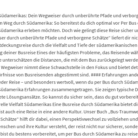
üdamerikas: Dein Wegweiser durch unberührte Pfade und verborge
m Weg durch Südamerika: So bereitest du dich optimal vor Per Bus
 Südamerika erleben möchten. Doch wie gelingt diese Reise sicher
 durch unberührte Pfade und verborgene Schätze“ liefert dir nich
tdeckungsreise durch die Vielfalt und Tiefe der südamerikanischen
nung deiner Busreise Eines der häufigsten Probleme, das Reisende 
e unterschätzen die Distanzen, die mit dem Bus zurückgelegt werden
 Wegweiser nimmt diese Schwachstelle in den Fokus und bietet deta
edürfnisse von Busreisenden abgestimmt sind. #### Erfahrungen and
eder Reise – und besonders wertvoll, wenn du per Bus durch Südame
Südamerika Erfahrungen zusammengetragen. Sie zeigen typische De
e Lösungsansätze. So kannst du sicher sein, dass du gut vorbereite
relle Vielfalt Südamerikas Eine Busreise durch Südamerika bietet 
ist auch eine Reise in eine andere Kultur. Unser Buch „Bus-Traum
hätze“ hilft dir dabei, einen Perspektivwechsel zu vollziehen und
schen und ihre Kultur versteht, der reist nicht nur sicherer, sonder
ist du bestens vorbereitet, um per Bus durch Südamerika zu reise