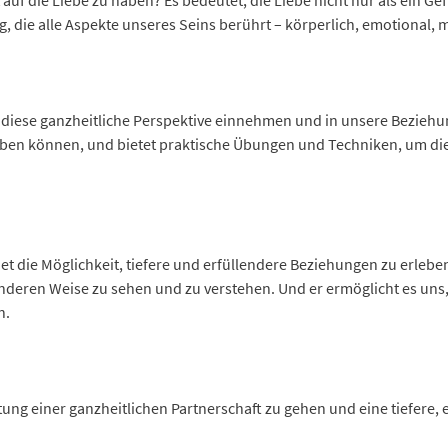
 auf die Liebe zu haben? Es bedeutet, die Liebe nicht nur als ein G
, die alle Aspekte unseres Seins berührt – körperlich, emotional, m
 diese ganzheitliche Perspektive einnehmen und in unsere Beziehun
eben können, und bietet praktische Übungen und Techniken, um die
net die Möglichkeit, tiefere und erfüllendere Beziehungen zu erleben
deren Weise zu sehen und zu verstehen. Und er ermöglicht es uns, 
n.
chtung einer ganzheitlichen Partnerschaft zu gehen und eine tiefere,