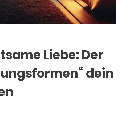
htsame Liebe: Der
ehungsformen“ dein
hen