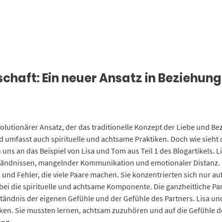
schaft: Ein neuer Ansatz in Beziehun
evolutionärer Ansatz, der das traditionelle Konzept der Liebe und Be
umfasst auch spirituelle und achtsame Praktiken. Doch wie sieht d
uns an das Beispiel von Lisa und Tom aus Teil 1 des Blogartikels. 
tändnissen, mangelnder Kommunikation und emotionaler Distanz. I
 und Fehler, die viele Paare machen. Sie konzentrierten sich nur au
bei die spirituelle und achtsame Komponente. Die ganzheitliche Pa
ändnis der eigenen Gefühle und der Gefühle des Partners. Lisa un
n. Sie mussten lernen, achtsam zuzuhören und auf die Gefühle de
ung.