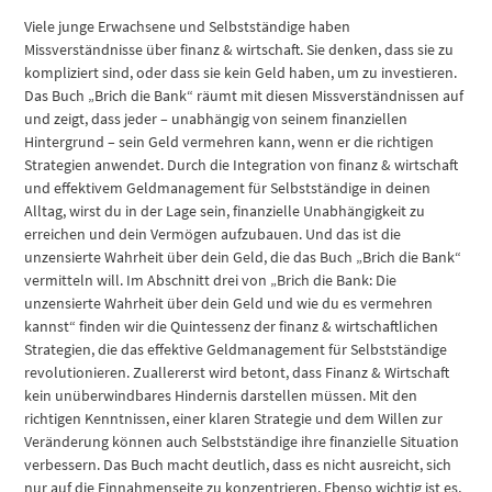
Viele junge Erwachsene und Selbstständige haben
Missverständnisse über finanz & wirtschaft. Sie denken, dass sie zu
kompliziert sind, oder dass sie kein Geld haben, um zu investieren.
Das Buch „Brich die Bank“ räumt mit diesen Missverständnissen auf
und zeigt, dass jeder – unabhängig von seinem finanziellen
Hintergrund – sein Geld vermehren kann, wenn er die richtigen
Strategien anwendet. Durch die Integration von finanz & wirtschaft
und effektivem Geldmanagement für Selbstständige in deinen
Alltag, wirst du in der Lage sein, finanzielle Unabhängigkeit zu
erreichen und dein Vermögen aufzubauen. Und das ist die
unzensierte Wahrheit über dein Geld, die das Buch „Brich die Bank“
vermitteln will. Im Abschnitt drei von „Brich die Bank: Die
unzensierte Wahrheit über dein Geld und wie du es vermehren
kannst“ finden wir die Quintessenz der finanz & wirtschaftlichen
Strategien, die das effektive Geldmanagement für Selbstständige
revolutionieren. Zuallererst wird betont, dass Finanz & Wirtschaft
kein unüberwindbares Hindernis darstellen müssen. Mit den
richtigen Kenntnissen, einer klaren Strategie und dem Willen zur
Veränderung können auch Selbstständige ihre finanzielle Situation
verbessern. Das Buch macht deutlich, dass es nicht ausreicht, sich
nur auf die Einnahmenseite zu konzentrieren. Ebenso wichtig ist es,