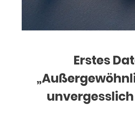
Erstes Da
„Außergewöhnli
unvergesslich g