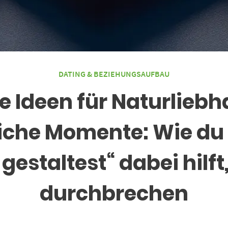
DATING & BEZIEHUNGSAUFBAU
te Ideen für Naturliebh
che Momente: Wie du d
estaltest“ dabei hilft
durchbrechen