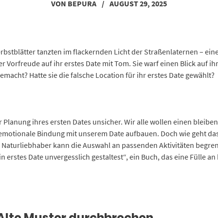
VON
BEPURA
/
AUGUST 29, 2025
bstblätter tanzten im flackernden Licht der Straßenlaternen – eine 
 Vorfreude auf ihr erstes Date mit Tom. Sie warf einen Blick auf ih
emacht? Hatte sie die falsche Location für ihr erstes Date gewählt?
r Planung ihres ersten Dates unsicher. Wir alle wollen einen bleibe
 emotionale Bindung mit unserem Date aufbauen. Doch wie geht das
r Naturliebhaber kann die Auswahl an passenden Aktivitäten begrenz
rstes Date unvergesslich gestaltest“, ein Buch, das eine Fülle an 
Alte Muster durchbrechen