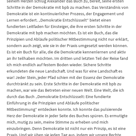
seinem Herzen schlug Alexander das Buch zu, bereit, seine ersten
Schritte in der Demokratie mit bpb zu machen. Das Verständnis von
Demokratie ist ein kontinuierlicher Prozess, der Engagement und
Lernen erfordert. „Demokratie Entschlüsselt“ bietet einen
fundierten Leitfaden für Einsteiger, die ihre ersten Schritte in der
Demokratie mit bpb machen möchten. Es ist ein Buch, das die
Prinzipien und Abläufe politischer Mitbestimmung nicht nur erklärt,
sondern auch zeigt, wie sie in der Praxis umgesetzt werden können.
Es ist ein Buch für alle, die die Demokratie kennenlernen und aktiv
an ihr teilhaben möchten. Im dritten und letzten Teil der Reise fand
ich mich endlich auf festem Boden wieder. Sichere Schritte
erkundeten die neue Landschaft. Und was für eine Landschaft es
war! Jeder Stein, jeder Pfad schien mit der Essenz der Demokratie
durchtränkt zu sein. Erste Schritte in der Demokratie mit bpb zu
machen, war wie das Betreten einer neuen Welt. Eine Welt, die ich
durch das Buch „Demokratie Entschlüsselt: Eine fundierte
Einführung in die Prinzipien und Abläufe politischer
Mitbestimmung“ entdecken konnte. Ich konnte das pulsierende
Herz der Demokratie in jeder Seite des Buches spüren. Es ermutigte
mich, mutig zu sein, meine Stimme zu erheben und mich
einzubringen. Denn Demokratie ist nicht nur ein Prinzip, es ist eine
Praxis. Und wir üben sie jeden Tag aus, indem wir unsere Rechte