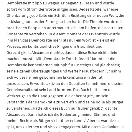
Demokratie mit bpb zu wagen. Er begann zu lesen und wurde
sofort vom Strom der Worte mitgerissen. Jedes Kapitel war eine
Offenbarung, jede Seite ein Schritt in Richtung einer neuen Welt, die
er bislang nur aus der Ferne gesehen hatte. Die Theorie wurde mit
praktischen Beispielen untermauert, die ihm halfen, die abstrakten
Konzepte zu verstehen. In diesem Moment der Erkenntnis wurde
ihm klar, dass Demokratie mehr als nur ein Wort ist – sie ist ein
Prozess, ein kontinuierliches Ringen um Gleichheit und
Gerechtigkeit. Alexander merkte, dass er diese Reise nicht allein
machen musste. Mit „Demokratie Entschlüsselt“ konnte er die
Demokratie kennenlernen mit bpb für Einsteiger und gleichzeitig
seine eigenen Überzeugungen und Werte herausfordern. Er nahm
sich vor, seine neu gewonnenen Erkenntnisse in die Tat
umzusetzen. Er wollte aktiv an den Debatten teilnehmen, die seine
Gemeinschaft und sein Land formten. Das Buch hatte ihm die
Werkzeuge an die Hand gegeben, die er benötigte, um sein
Verständnis der Demokratie zu vertiefen und seine Rolle als Bürger
zu verstehen. „Hätte ich dieses Buch nur früher gehabt“, dachte
Alexander. „Dann hätte ich die Bedeutung meiner Stimme und
meiner Rechte als Bürger viel früher erkannt.“ Aber es war nie zu
spät, um zu lernen und sich zu engagieren. Mit diesem Gedanken in