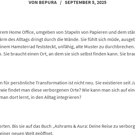
VON
BEPURA
/
SEPTEMBER 5, 2025
ihrem Home Office, umgeben von Stapeln von Papieren und dem stä
Lärm des Alltags dringt durch die Wände. Sie fühlt sich müde, ausg
e in einem Hamsterrad feststeckt, unfähig, alte Muster zu durchbrech
 Sie braucht einen Ort, an dem sie sich selbst finden kann. Sie br
 für persönliche Transformation ist nicht neu. Sie existieren seit J
wie findet man diese verborgenen Orte? Wie kann man sich auf ein
an dort lernt, in den Alltag integrieren?
orten. Bis sie auf das Buch „Ashrams & Aura: Deine Reise zu verbo
u einer neuen Welt geöffnet.