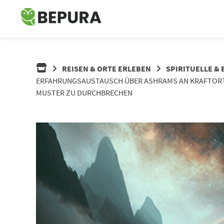
Springe
zum
Inhalt
REISEN & ORTE ERLEBEN
SPIRITUELLE &
ERFAHRUNGSAUSTAUSCH ÜBER ASHRAMS AN KRAFTORTEN
MUSTER ZU DURCHBRECHEN