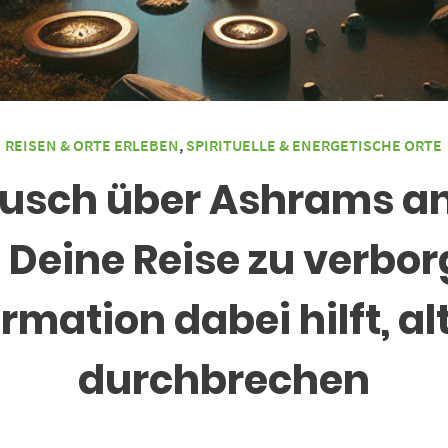
REISEN & ORTE ERLEBEN
,
SPIRITUELLE & ENERGETISCHE ORTE
usch über Ashrams an 
 Deine Reise zu verbor
rmation dabei hilft, al
durchbrechen